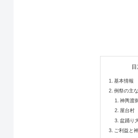
目
基本情報
例祭の主
神輿渡
屋台村
盆踊り
ご利益と