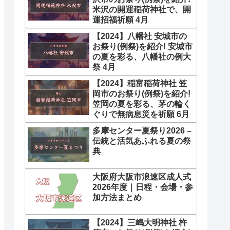
米沢の開運稲荷神社で、開
運招福祈願 4月
【2024】八幡社 安城市の
お祭り(例祭)を紹介! 安城市
の夏を彩る、八幡社の例大
祭 4月
【2024】稲富稲荷神社 笠
岡市のお祭り(例祭)を紹介!
笠岡の夏を彩る、茅の輪く
ぐりで無病息災を祈願 6月
多摩センター夏祭り2026 –
伝統と活気あふれる夏の祭
典
大阪府大阪市浪速区成人式
2026年度｜日程・会場・参
加方法まとめ
【2024】三嶋大明神社 杵