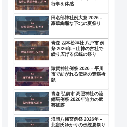
行事を体感
田名部神社例大祭 2026 –
豪華絢爛な下北の夏祭り
青森 四本松神社 八戸市 例
祭 2026年－山神の古社で
繰り広げる伝統の祭り
猿賀神社例祭 2026 – 平川
市で紡がれる伝統の豊穣祈
願
青森 弘前市 高照神社の流
鏑馬例祭 2026年迫力の武
芸披露
浪岡八幡宮例祭 2026年 –
北畠氏ゆかりの伝統夏祭り