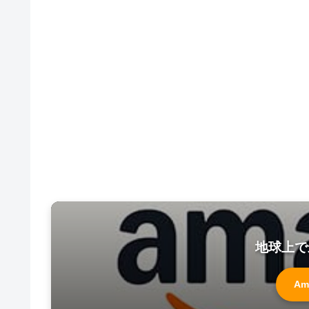
地球上で
Am