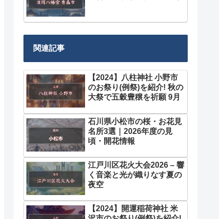
関連記事
【2024】八柱神社 小野市
のお祭り(例祭)を紹介! 秋の
大祭で五穀豊穣を祈願 9月
石川県小松市の桜・お花見
名所3選｜2026年度の見
頃・開花情報
江戸川区花火大会2026 – 響
く音楽と光が織りなす夏の
夜空
【2024】開運稲荷神社 米
沢市のお祭り(例祭)を紹介!