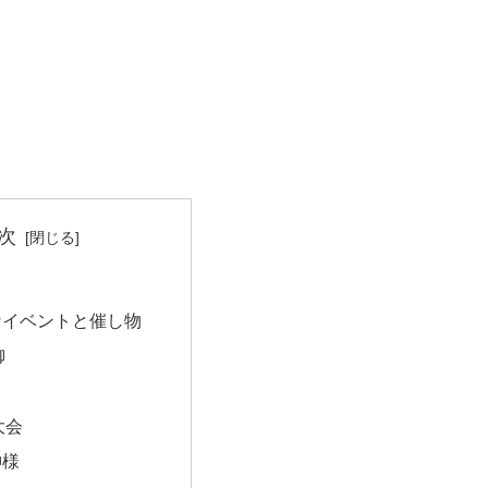
次
なイベントと催し物
御
大会
神様