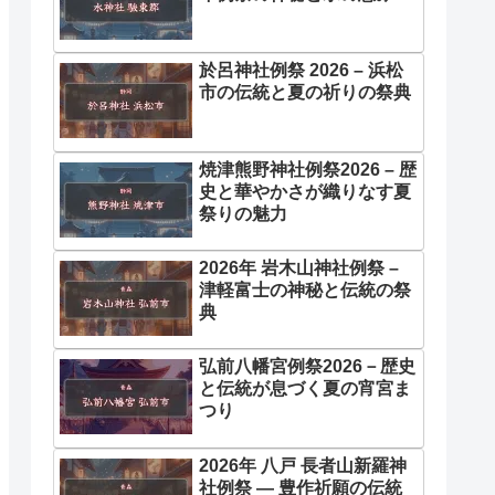
於呂神社例祭 2026 – 浜松
市の伝統と夏の祈りの祭典
焼津熊野神社例祭2026 – 歴
史と華やかさが織りなす夏
祭りの魅力
2026年 岩木山神社例祭 –
津軽富士の神秘と伝統の祭
典
弘前八幡宮例祭2026－歴史
と伝統が息づく夏の宵宮ま
つり
2026年 八戸 長者山新羅神
社例祭 ― 豊作祈願の伝統