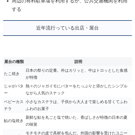
周辺の有料駐車場を利用するか、公共交通機関を利用
する
近年流行っている出店・屋台
屋台の種類
説明
日本の祭りの定番。外はカリッと、中はトロッとした食感
たこ焼き
が特徴
じゃがバタ
熱々のジャガイモにバターをたっぷりと溶かしたシンプル
ー
ながら人気のスナック
ベビーカス
小さなカステラは、子供から大人まで楽しめる甘くてふわ
テラ
ふわのお菓子
新鮮な鮎を丸ごと塩で焼いた、香ばしさが特徴の日本の夏
鮎の塩焼き
の味覚
モチモチの皮で具材を包んだ、外国の影響を受けたユニー