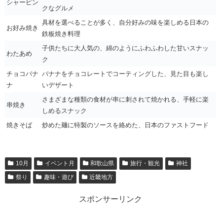
シャーピン
クなグルメ
具材を選べることが多く、自分好みの味を楽しめる日本の
お好み焼き
鉄板焼き料理
子供たちに大人気の、綿のようにふわふわした甘いスナッ
わたあめ
ク
チョコバナ
バナナをチョコレートでコーティングした、見た目も楽し
ナ
いデザート
さまざまな種類の食材が串に刺されて焼かれる、手軽に楽
串焼き
しめるスナック
焼きそば
炒めた麺に特製のソースを絡めた、日本のファストフード
10月
イベント月
和歌山県
旅行・観光
神社
祭り
趣味・遊び
近畿地方
スポンサーリンク