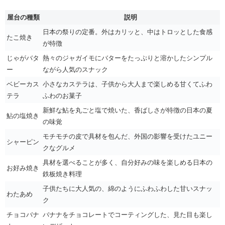
屋台の種類
説明
日本の祭りの定番。外はカリッと、中はトロッとした食感
たこ焼き
が特徴
じゃがバタ
熱々のジャガイモにバターをたっぷりと溶かしたシンプル
ー
ながら人気のスナック
ベビーカス
小さなカステラは、子供から大人まで楽しめる甘くてふわ
テラ
ふわのお菓子
新鮮な鮎を丸ごと塩で焼いた、香ばしさが特徴の日本の夏
鮎の塩焼き
の味覚
モチモチの皮で具材を包んだ、外国の影響を受けたユニー
シャーピン
クなグルメ
具材を選べることが多く、自分好みの味を楽しめる日本の
お好み焼き
鉄板焼き料理
子供たちに大人気の、綿のようにふわふわした甘いスナッ
わたあめ
ク
チョコバナ
バナナをチョコレートでコーティングした、見た目も楽し