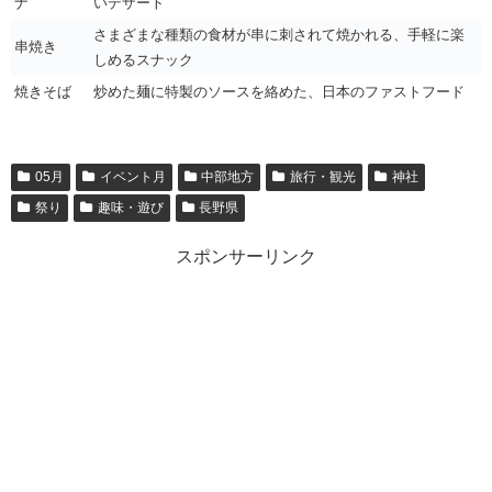
ナ
いデザート
さまざまな種類の食材が串に刺されて焼かれる、手軽に楽
串焼き
しめるスナック
焼きそば
炒めた麺に特製のソースを絡めた、日本のファストフード
05月
イベント月
中部地方
旅行・観光
神社
祭り
趣味・遊び
長野県
スポンサーリンク