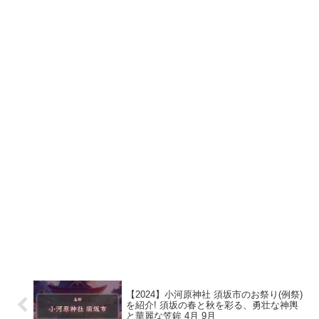
【2024】小河原神社 須坂市のお祭り(例祭)
を紹介! 須坂の春と秋を彩る、勇壮な神輿
と華麗な笠鉾 4月 9月