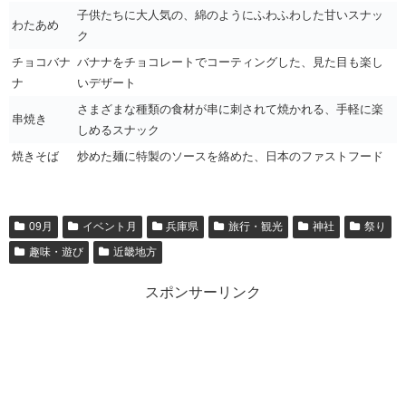
子供たちに大人気の、綿のようにふわふわした甘いスナッ
わたあめ
ク
チョコバナ
バナナをチョコレートでコーティングした、見た目も楽し
ナ
いデザート
さまざまな種類の食材が串に刺されて焼かれる、手軽に楽
串焼き
しめるスナック
焼きそば
炒めた麺に特製のソースを絡めた、日本のファストフード
09月
イベント月
兵庫県
旅行・観光
神社
祭り
趣味・遊び
近畿地方
スポンサーリンク