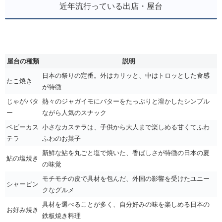
近年流行っている出店・屋台
屋台の種類
説明
日本の祭りの定番。外はカリッと、中はトロッとした食感
たこ焼き
が特徴
じゃがバタ
熱々のジャガイモにバターをたっぷりと溶かしたシンプル
ー
ながら人気のスナック
ベビーカス
小さなカステラは、子供から大人まで楽しめる甘くてふわ
テラ
ふわのお菓子
新鮮な鮎を丸ごと塩で焼いた、香ばしさが特徴の日本の夏
鮎の塩焼き
の味覚
モチモチの皮で具材を包んだ、外国の影響を受けたユニー
シャーピン
クなグルメ
具材を選べることが多く、自分好みの味を楽しめる日本の
お好み焼き
鉄板焼き料理