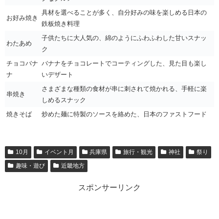
具材を選べることが多く、自分好みの味を楽しめる日本の
お好み焼き
鉄板焼き料理
子供たちに大人気の、綿のようにふわふわした甘いスナッ
わたあめ
ク
チョコバナ
バナナをチョコレートでコーティングした、見た目も楽し
ナ
いデザート
さまざまな種類の食材が串に刺されて焼かれる、手軽に楽
串焼き
しめるスナック
焼きそば
炒めた麺に特製のソースを絡めた、日本のファストフード
10月
イベント月
兵庫県
旅行・観光
神社
祭り
趣味・遊び
近畿地方
スポンサーリンク