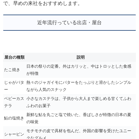
で、早めの来社をおすすめします。
近年流行っている出店・屋台
屋台の種類
説明
日本の祭りの定番。外はカリッと、中はトロッとした食感
たこ焼き
が特徴
じゃがバタ
熱々のジャガイモにバターをたっぷりと溶かしたシンプル
ー
ながら人気のスナック
ベビーカス
小さなカステラは、子供から大人まで楽しめる甘くてふわ
テラ
ふわのお菓子
新鮮な鮎を丸ごと塩で焼いた、香ばしさが特徴の日本の夏
鮎の塩焼き
の味覚
モチモチの皮で具材を包んだ、外国の影響を受けたユニー
シャーピン
クなグルメ