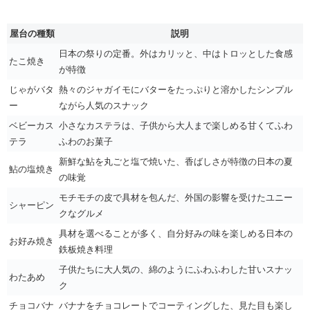
屋台の種類
説明
日本の祭りの定番。外はカリッと、中はトロッとした食感
たこ焼き
が特徴
じゃがバタ
熱々のジャガイモにバターをたっぷりと溶かしたシンプル
ー
ながら人気のスナック
ベビーカス
小さなカステラは、子供から大人まで楽しめる甘くてふわ
テラ
ふわのお菓子
新鮮な鮎を丸ごと塩で焼いた、香ばしさが特徴の日本の夏
鮎の塩焼き
の味覚
モチモチの皮で具材を包んだ、外国の影響を受けたユニー
シャーピン
クなグルメ
具材を選べることが多く、自分好みの味を楽しめる日本の
お好み焼き
鉄板焼き料理
子供たちに大人気の、綿のようにふわふわした甘いスナッ
わたあめ
ク
チョコバナ
バナナをチョコレートでコーティングした、見た目も楽し