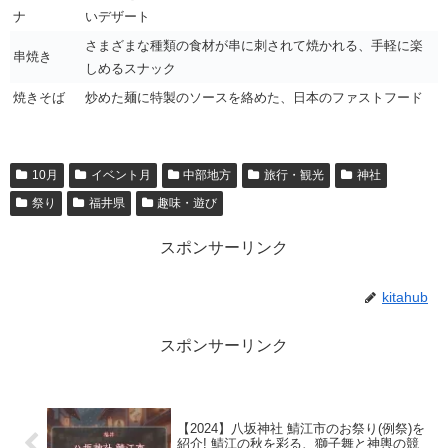
ナ
いデザート
さまざまな種類の食材が串に刺されて焼かれる、手軽に楽
串焼き
しめるスナック
焼きそば
炒めた麺に特製のソースを絡めた、日本のファストフード
10月
イベント月
中部地方
旅行・観光
神社
祭り
福井県
趣味・遊び
スポンサーリンク
kitahub
スポンサーリンク
【2024】八坂神社 鯖江市のお祭り(例祭)を
紹介! 鯖江の秋を彩る、獅子舞と神輿の競