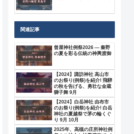
関連記事
曾屋神社例祭2026 — 秦野
の夏を彩る伝統の神輿渡御
【2024】諏訪神社 高山市
のお祭り(例祭)を紹介! 飛騨
の秋を告げる、勇壮な金蔵
獅子舞 9月
【2024】白岳神社 由布市
のお祭り(例祭)を紹介! 白岳
神社の夏越祭で茅の輪くぐ
り 9月 10月
2025年、高槻の庄所神社例