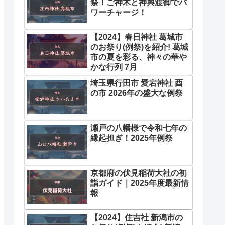
祭！ご神木と神輿渡御でパ
ワーチャージ！
【2024】春日神社 葛城市
のお祭り(例祭)を紹介! 葛城
市の夏を彩る、神々の華や
かな行列 7月
埼玉県行田市 愛宕神社 酉
の市 2026年の盛大な例祭
瀬戸の八幡様で令和七年の
縁起担ぎ！2025年例祭
京都府の伏見稲荷大社の初
詣ガイド｜2025年度最新情
報
【2024】住吉社 新潟市の