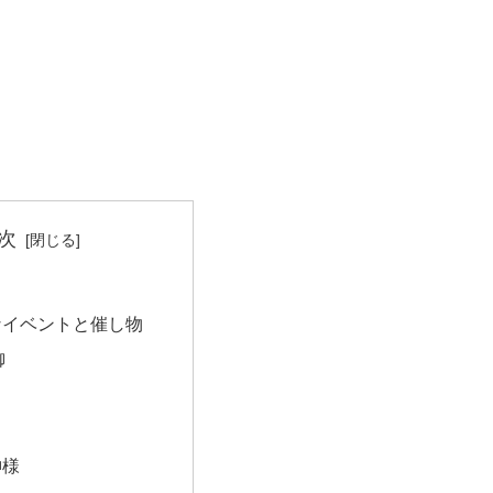
次
なイベントと催し物
御
神様