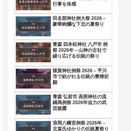
行事を体感
田名部神社例大祭 2026 –
豪華絢爛な下北の夏祭り
青森 四本松神社 八戸市 例
祭 2026年－山神の古社で
繰り広げる伝統の祭り
猿賀神社例祭 2026 – 平川
市で紡がれる伝統の豊穣祈
願
青森 弘前市 高照神社の流
鏑馬例祭 2026年迫力の武
芸披露
浪岡八幡宮例祭 2026年 –
北畠氏ゆかりの伝統夏祭り