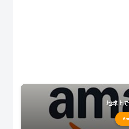
地球上で
Am