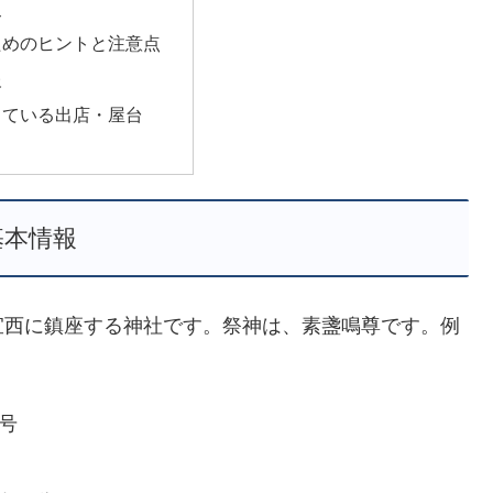
史
ためのヒントと注意点
報
っている出店・屋台
基本情報
宜西に鎮座する神社です。祭神は、素盞鳴尊です。例
号