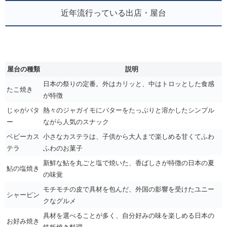
近年流行っている出店・屋台
屋台の種類
説明
日本の祭りの定番。外はカリッと、中はトロッとした食感
たこ焼き
が特徴
じゃがバタ
熱々のジャガイモにバターをたっぷりと溶かしたシンプル
ー
ながら人気のスナック
ベビーカス
小さなカステラは、子供から大人まで楽しめる甘くてふわ
テラ
ふわのお菓子
新鮮な鮎を丸ごと塩で焼いた、香ばしさが特徴の日本の夏
鮎の塩焼き
の味覚
モチモチの皮で具材を包んだ、外国の影響を受けたユニー
シャーピン
クなグルメ
具材を選べることが多く、自分好みの味を楽しめる日本の
お好み焼き