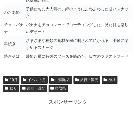
鉄板焼き料理
子供たちに大人気の、綿のようにふわふわした甘いスナッ
わたあめ
ク
チョコバナ
バナナをチョコレートでコーティングした、見た目も楽し
ナ
いデザート
さまざまな種類の食材が串に刺されて焼かれる、手軽に楽
串焼き
しめるスナック
焼きそば
炒めた麺に特製のソースを絡めた、日本のファストフード
10月
イベント月
中国地方
旅行・観光
神社
祭り
趣味・遊び
鳥取県
スポンサーリンク