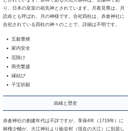
り、日本の皇室の祖先神とされています。月夜見尊は、月
読命とも呼ばれ、月の神様です。合祀四柱は、赤倉神社に
合祀されている四柱の神々のことで、詳細は不明です。
五穀豊穣
家内安全
厄除け
商売繁盛
縁結び
子宝祈願
由緒と歴史
赤倉神社の創建年代は不詳ですが、享保4年（1719年）に
林権少輔が、大江神社より栃谷村（現在の大江）に別居し