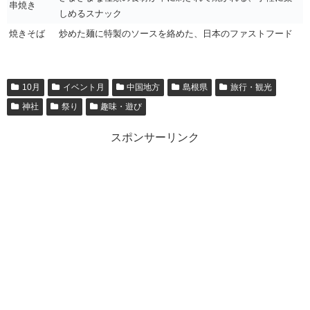
串焼き
しめるスナック
焼きそば
炒めた麺に特製のソースを絡めた、日本のファストフード
10月
イベント月
中国地方
島根県
旅行・観光
神社
祭り
趣味・遊び
スポンサーリンク