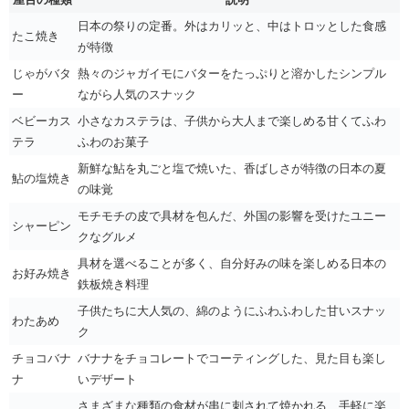
日本の祭りの定番。外はカリッと、中はトロッとした食感
たこ焼き
が特徴
じゃがバタ
熱々のジャガイモにバターをたっぷりと溶かしたシンプル
ー
ながら人気のスナック
ベビーカス
小さなカステラは、子供から大人まで楽しめる甘くてふわ
テラ
ふわのお菓子
新鮮な鮎を丸ごと塩で焼いた、香ばしさが特徴の日本の夏
鮎の塩焼き
の味覚
モチモチの皮で具材を包んだ、外国の影響を受けたユニー
シャーピン
クなグルメ
具材を選べることが多く、自分好みの味を楽しめる日本の
お好み焼き
鉄板焼き料理
子供たちに大人気の、綿のようにふわふわした甘いスナッ
わたあめ
ク
チョコバナ
バナナをチョコレートでコーティングした、見た目も楽し
ナ
いデザート
さまざまな種類の食材が串に刺されて焼かれる、手軽に楽