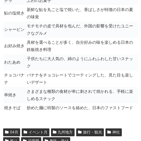
テラ
ふわのお菓子
新鮮な鮎を丸ごと塩で焼いた、香ばしさが特徴の日本の夏
鮎の塩焼き
の味覚
モチモチの皮で具材を包んだ、外国の影響を受けたユニー
シャーピン
クなグルメ
具材を選べることが多く、自分好みの味を楽しめる日本の
お好み焼き
鉄板焼き料理
子供たちに大人気の、綿のようにふわふわした甘いスナッ
わたあめ
ク
チョコバナ
バナナをチョコレートでコーティングした、見た目も楽し
ナ
いデザート
さまざまな種類の食材が串に刺されて焼かれる、手軽に楽
串焼き
しめるスナック
焼きそば
炒めた麺に特製のソースを絡めた、日本のファストフード
04月
イベント月
九州地方
旅行・観光
神社
祭り
福岡県
趣味・遊び