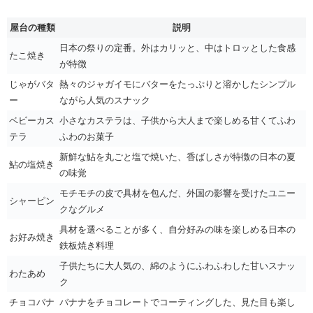
屋台の種類
説明
日本の祭りの定番。外はカリッと、中はトロッとした食感
たこ焼き
が特徴
じゃがバタ
熱々のジャガイモにバターをたっぷりと溶かしたシンプル
ー
ながら人気のスナック
ベビーカス
小さなカステラは、子供から大人まで楽しめる甘くてふわ
テラ
ふわのお菓子
新鮮な鮎を丸ごと塩で焼いた、香ばしさが特徴の日本の夏
鮎の塩焼き
の味覚
モチモチの皮で具材を包んだ、外国の影響を受けたユニー
シャーピン
クなグルメ
具材を選べることが多く、自分好みの味を楽しめる日本の
お好み焼き
鉄板焼き料理
子供たちに大人気の、綿のようにふわふわした甘いスナッ
わたあめ
ク
チョコバナ
バナナをチョコレートでコーティングした、見た目も楽し