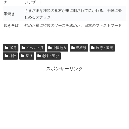
ナ
いデザート
さまざまな種類の食材が串に刺されて焼かれる、手軽に楽
串焼き
しめるスナック
焼きそば
炒めた麺に特製のソースを絡めた、日本のファストフード
10月
イベント月
中国地方
島根県
旅行・観光
神社
祭り
趣味・遊び
スポンサーリンク