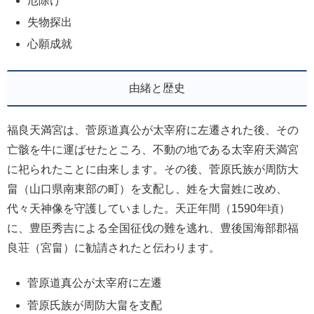
厄除け
失物探出
心願成就
由緒と歴史
福良天満宮は、菅原道真公が太宰府に左遷された後、その
亡骸を牛に運ばせたところ、不動の地である太宰府天満宮
に祀られたことに由来します。その後、菅原氏族が周防大
畠（山口県南東部の町）を支配し、姓を大畠姓に改め、
代々天神像を守護していました。天正年間（1590年頃）
に、豊臣秀吉による全国征伐の難を逃れ、豊後国海部郡福
良荘（宮畠）に勧請されたと伝わります。
菅原道真公が太宰府に左遷
菅原氏族が周防大畠を支配