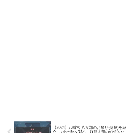
【2024】八幡宮 八女郡のお祭り(例祭)を紹
介! 八女の秋を彩る、灯籠人形の幻想的な