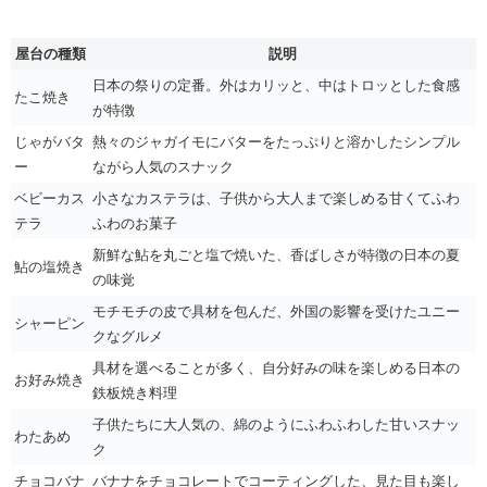
屋台の種類
説明
日本の祭りの定番。外はカリッと、中はトロッとした食感
たこ焼き
が特徴
じゃがバタ
熱々のジャガイモにバターをたっぷりと溶かしたシンプル
ー
ながら人気のスナック
ベビーカス
小さなカステラは、子供から大人まで楽しめる甘くてふわ
テラ
ふわのお菓子
新鮮な鮎を丸ごと塩で焼いた、香ばしさが特徴の日本の夏
鮎の塩焼き
の味覚
モチモチの皮で具材を包んだ、外国の影響を受けたユニー
シャーピン
クなグルメ
具材を選べることが多く、自分好みの味を楽しめる日本の
お好み焼き
鉄板焼き料理
子供たちに大人気の、綿のようにふわふわした甘いスナッ
わたあめ
ク
チョコバナ
バナナをチョコレートでコーティングした、見た目も楽し