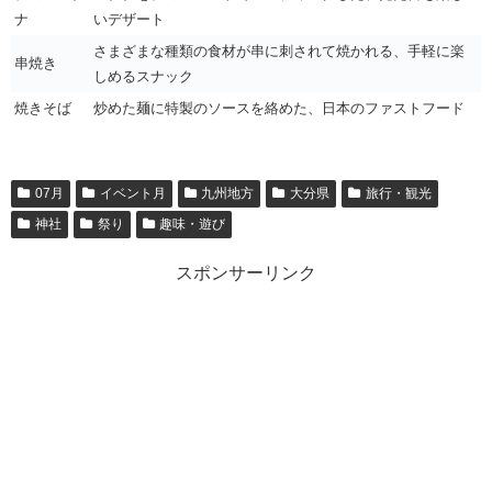
ナ
いデザート
さまざまな種類の食材が串に刺されて焼かれる、手軽に楽
串焼き
しめるスナック
焼きそば
炒めた麺に特製のソースを絡めた、日本のファストフード
07月
イベント月
九州地方
大分県
旅行・観光
神社
祭り
趣味・遊び
スポンサーリンク