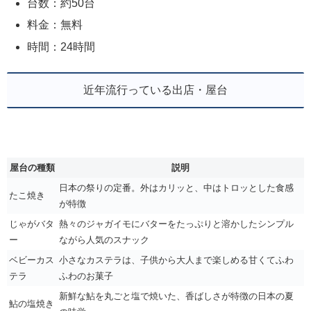
台数：約50台
料金：無料
時間：24時間
近年流行っている出店・屋台
屋台の種類
説明
日本の祭りの定番。外はカリッと、中はトロッとした食感
たこ焼き
が特徴
じゃがバタ
熱々のジャガイモにバターをたっぷりと溶かしたシンプル
ー
ながら人気のスナック
ベビーカス
小さなカステラは、子供から大人まで楽しめる甘くてふわ
テラ
ふわのお菓子
新鮮な鮎を丸ごと塩で焼いた、香ばしさが特徴の日本の夏
鮎の塩焼き