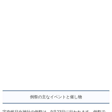
例祭の主なイベントと催し物
宇奈岐日女神社の例祭は、9月23日に行われます。例祭で