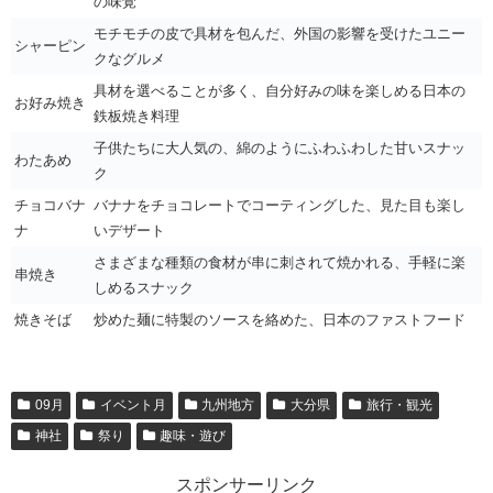
の味覚
モチモチの皮で具材を包んだ、外国の影響を受けたユニー
シャーピン
クなグルメ
具材を選べることが多く、自分好みの味を楽しめる日本の
お好み焼き
鉄板焼き料理
子供たちに大人気の、綿のようにふわふわした甘いスナッ
わたあめ
ク
チョコバナ
バナナをチョコレートでコーティングした、見た目も楽し
ナ
いデザート
さまざまな種類の食材が串に刺されて焼かれる、手軽に楽
串焼き
しめるスナック
焼きそば
炒めた麺に特製のソースを絡めた、日本のファストフード
09月
イベント月
九州地方
大分県
旅行・観光
神社
祭り
趣味・遊び
スポンサーリンク