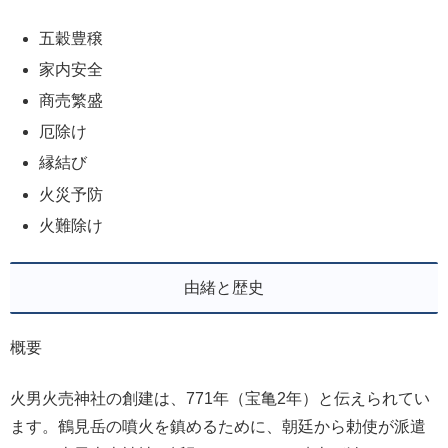
五穀豊穣
家内安全
商売繁盛
厄除け
縁結び
火災予防
火難除け
由緒と歴史
概要
火男火売神社の創建は、771年（宝亀2年）と伝えられてい
ます。鶴見岳の噴火を鎮めるために、朝廷から勅使が派遣