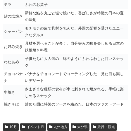
テラ
ふわのお菓子
新鮮な鮎を丸ごと塩で焼いた、香ばしさが特徴の日本の夏
鮎の塩焼き
の味覚
モチモチの皮で具材を包んだ、外国の影響を受けたユニー
シャーピン
クなグルメ
具材を選べることが多く、自分好みの味を楽しめる日本の
お好み焼き
鉄板焼き料理
子供たちに大人気の、綿のようにふわふわした甘いスナッ
わたあめ
ク
チョコバナ
バナナをチョコレートでコーティングした、見た目も楽し
ナ
いデザート
さまざまな種類の食材が串に刺されて焼かれる、手軽に楽
串焼き
しめるスナック
焼きそば
炒めた麺に特製のソースを絡めた、日本のファストフード
10月
イベント月
九州地方
大分県
旅行・観光