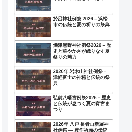
於呂神社例祭 2026 – 浜松
市の伝統と夏の祈りの祭典
焼津熊野神社例祭2026 – 歴
史と華やかさが織りなす夏
祭りの魅力
2026年 岩木山神社例祭 –
津軽富士の神秘と伝統の祭
典
弘前八幡宮例祭2026－歴史
と伝統が息づく夏の宵宮ま
つり
2026年 八戸 長者山新羅神
社例祭 ― 豊作祈願の伝統