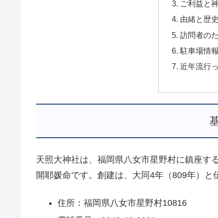
ご利益と
由緒と歴
訪問者の
駐車場情
近年流行
天照大神社は、福岡県八女市星野村に鎮座す
開耶媛命です。創建は、大同4年（809年）と
住所：福岡県八女市星野村10816