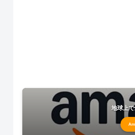
地球上で
Am