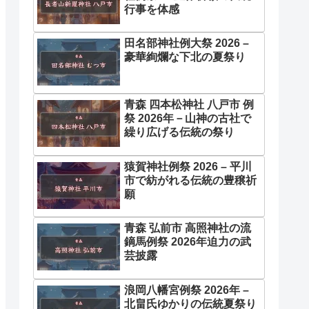
行事を体感
田名部神社例大祭 2026 –
豪華絢爛な下北の夏祭り
青森 四本松神社 八戸市 例
祭 2026年－山神の古社で
繰り広げる伝統の祭り
猿賀神社例祭 2026 – 平川
市で紡がれる伝統の豊穣祈
願
青森 弘前市 高照神社の流
鏑馬例祭 2026年迫力の武
芸披露
浪岡八幡宮例祭 2026年 –
北畠氏ゆかりの伝統夏祭り