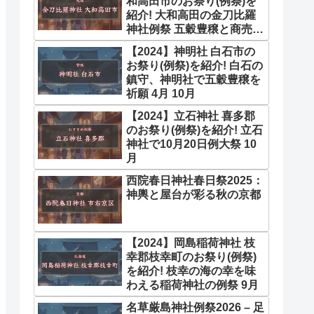
和高田市のお祭り(例祭)を
紹介! 大和高田の金刀比羅
神社例祭 五穀豊穣と商売繁
盛を祈願 10月
【2024】神明社 白石市の
お祭り(例祭)を紹介! 白石の
鎮守、神明社で五穀豊穣を
祈願 4月 10月
【2024】立石神社 喜多郡
のお祭り(例祭)を紹介! 立石
神社で10月20日例大祭 10
月
西院春日神社春日祭2025：
神輿と屋台が彩る秋の京都
【2024】岡島稲荷神社 枝
幸郡枝幸町のお祭り(例祭)
を紹介! 枝幸の海の幸を味
わえる稲荷神社の例祭 9月
名草厳島神社例祭2026 – 足