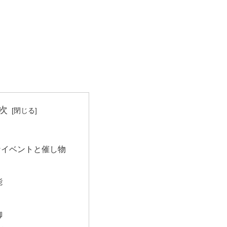
次
なイベントと催し物
能
御