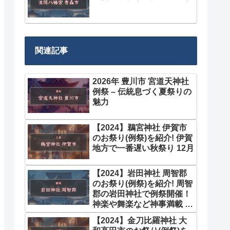
関連記事
2026年 豊川市 宮道天神社
例祭 – 伝統息づく夏祭りの
魅力
【2024】鵜宮神社 伊賀市
のお祭り(例祭)を紹介! 伊賀
地方で一番遅い秋祭り 12月
【2024】岩田神社 周智郡
のお祭り(例祭)を紹介! 周智
郡の岩田神社で例祭開催！
神楽や舞楽など神事満載 10
月
【2024】金刀比羅神社 大