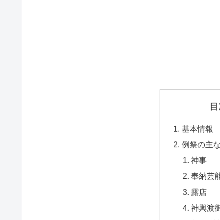
目
基本情報
例祭の主
神事
奉納芸
露店
神輿渡