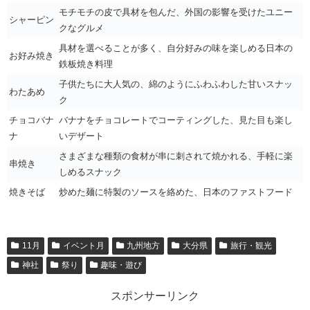
モチモチの皮で具材を包んだ、外国の影響を受けたユニー
シャーピン
クなグルメ
具材を選べることが多く、自分好みの味を楽しめる日本の
お好み焼き
鉄板焼き料理
子供たちに大人気の、綿のようにふわふわした甘いスナッ
わたあめ
ク
チョコバナ
バナナをチョコレートでコーティングした、見た目も楽し
ナ
いデザート
さまざまな種類の食材が串に刺されて焼かれる、手軽に楽
串焼き
しめるスナック
焼きそば
炒めた麺に特製のソースを絡めた、日本のファストフード
11月
イベント月
九州地方
大分県
旅行・観光
神社
祭り
趣味・遊び
スポンサーリンク