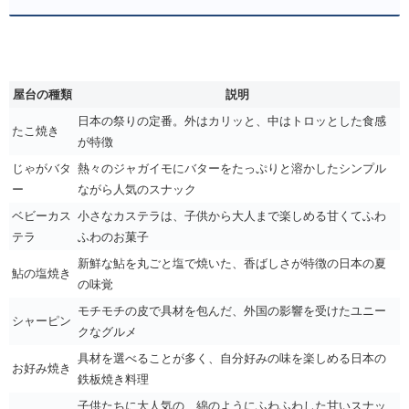
屋台の種類
説明
日本の祭りの定番。外はカリッと、中はトロッとした食感
たこ焼き
が特徴
じゃがバタ
熱々のジャガイモにバターをたっぷりと溶かしたシンプル
ー
ながら人気のスナック
ベビーカス
小さなカステラは、子供から大人まで楽しめる甘くてふわ
テラ
ふわのお菓子
新鮮な鮎を丸ごと塩で焼いた、香ばしさが特徴の日本の夏
鮎の塩焼き
の味覚
モチモチの皮で具材を包んだ、外国の影響を受けたユニー
シャーピン
クなグルメ
具材を選べることが多く、自分好みの味を楽しめる日本の
お好み焼き
鉄板焼き料理
子供たちに大人気の、綿のようにふわふわした甘いスナッ