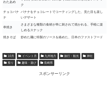
わたあめ
ク
チョコバナ
バナナをチョコレートでコーティングした、見た目も楽し
ナ
いデザート
さまざまな種類の食材が串に刺されて焼かれる、手軽に楽
串焼き
しめるスナック
焼きそば
炒めた麺に特製のソースを絡めた、日本のファストフード
10月
イベント月
九州地方
旅行・観光
神社
祭り
趣味・遊び
長崎県
スポンサーリンク