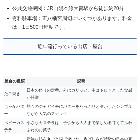
公共交通機関：JR山陽本線大畠駅から徒歩約20分
有料駐車場：正八幡宮周辺にいくつかあります。料金
は、1日500円程度です。
近年流行っている出店・屋台
屋台の種類
説明
日本の祭りの定番。外はカリッと、中はトロッとした食感
たこ焼き
が特徴
じゃがバタ
熱々のジャガイモにバターをたっぷりと溶かしたシンプル
ー
ながら人気のスナック
ベビーカス
小さなカステラは、子供から大人まで楽しめる甘くてふわ
テラ
ふわのお菓子
新鮮な鮎を丸ごと塩で焼いた、香ばしさが特徴の日本の夏