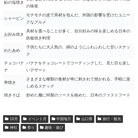
鮎の塩焼き
の味覚
モチモチの皮で具材を包んだ、外国の影響を受けたユニー
シャーピン
クなグルメ
具材を選べることが多く、自分好みの味を楽しめる日本の
お好み焼き
鉄板焼き料理
子供たちに大人気の、綿のようにふわふわした甘いスナッ
わたあめ
ク
チョコバナ
バナナをチョコレートでコーティングした、見た目も楽し
ナ
いデザート
さまざまな種類の食材が串に刺されて焼かれる、手軽に楽
串焼き
しめるスナック
焼きそば
炒めた麺に特製のソースを絡めた、日本のファストフード
10月
イベント月
中国地方
山口県
旅行・観光
神社
祭り
趣味・遊び