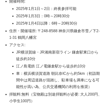
開催時間:
2025年1月1日～2日：終夜参拝可能
2025年1月3日：0時～20時30分
2025年1月4日以降：6時～20時30分
住所・開催場所: 〒248-8588 神奈川県鎌倉市雪ノ下2-
1-31 鶴岡八幡宮
アクセス:
JR横須賀線・JR湘南新宿ライン 鎌倉駅東口から
徒歩約10分
江ノ島電鉄 江ノ電鎌倉駅から徒歩約10分
車：横浜横須賀道路 朝比奈ICから約5km（初詣期
間中は周辺道路が混雑し、駐車場も満車になる可
能性が高い為、公共交通機関の利用を推奨）
拝観料:無料（宝物殿は別途拝観料が必要: 大人200円、
小学生100円）