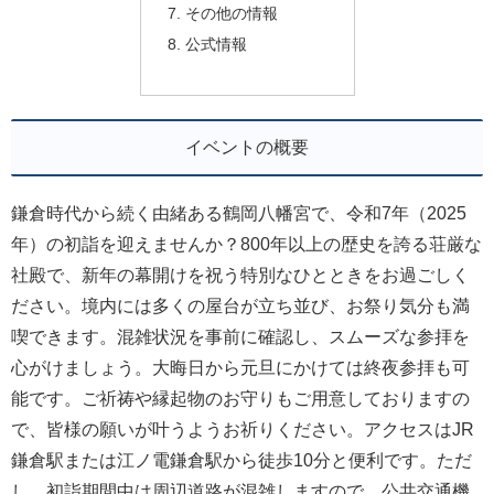
その他の情報
公式情報
イベントの概要
鎌倉時代から続く由緒ある鶴岡八幡宮で、令和7年（2025
年）の初詣を迎えませんか？800年以上の歴史を誇る荘厳な
社殿で、新年の幕開けを祝う特別なひとときをお過ごしく
ださい。境内には多くの屋台が立ち並び、お祭り気分も満
喫できます。混雑状況を事前に確認し、スムーズな参拝を
心がけましょう。大晦日から元旦にかけては終夜参拝も可
能です。ご祈祷や縁起物のお守りもご用意しておりますの
で、皆様の願いが叶うようお祈りください。アクセスはJR
鎌倉駅または江ノ電鎌倉駅から徒歩10分と便利です。ただ
し、初詣期間中は周辺道路が混雑しますので、公共交通機