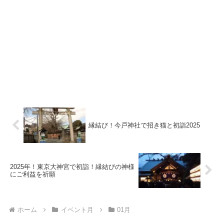
縁結び！今戸神社で招き猫と初詣2025
2025年！東京大神宮で初詣！縁結びの神様
にご利益を祈願
ホーム
イベント月
01月