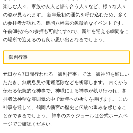
楽しむ人々、家族や友人と語り合う人々など、様々な人々
の姿が見られます。 新年最初の運気を呼び込むため、多く
の参拝者が訪れる、鶴岡八幡宮の象徴的なイベントです。
午前0時からの参拝も可能ですので、新年を迎える瞬間をこ
の場所で迎えるのも良い思い出となるでしょう。
御判行事
元日から7日間行われる「御判行事」では、御神印を額にい
ただき、無病息災や開運厄除などを祈願します。 古くから
伝わる伝統的な神事で、神職による神事が執り行われ、参
拝者は神聖な雰囲気の中で新年への祈りを捧げます。 この
神事を通して、鶴岡八幡宮の歴史と伝統の重みを感じるこ
とができるでしょう。 神事のスケジュールは公式ホームペ
ージでご確認ください。