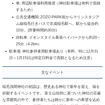
車: 周辺駐車場利用推奨（神社駐車場は有料で混雑
するため）
公共交通機関: ZOZO PARK前からマリンスタジア
ム線稲毛行きバスで京成稲毛駅へ。駅から徒歩約
10分。(所要時間約30分)
自転車: イオンスタイル幕張ベイパークから約20～
25分（4.2km）
駐車場: 神社参拝者用駐車場あり（有料、特に12月31
日～1月15日は特定日料金で高額となるため注意）
主なイベント
稲毛浅間神社の初詣は、歴史ある神社で新年を迎え、福を
祈願するイベントです。 富士山信仰に基づいた神社の荘厳
な雰囲気の中で、参拝者たちは静かに新年への希望を込め