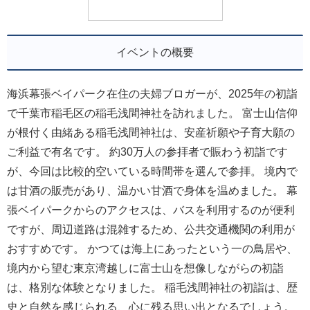
イベントの概要
海浜幕張ベイパーク在住の夫婦ブロガーが、2025年の初詣
で千葉市稲毛区の稲毛浅間神社を訪れました。 富士山信仰
が根付く由緒ある稲毛浅間神社は、安産祈願や子育大願の
ご利益で有名です。 約30万人の参拝者で賑わう初詣です
が、今回は比較的空いている時間帯を選んで参拝。 境内で
は甘酒の販売があり、温かい甘酒で身体を温めました。 幕
張ベイパークからのアクセスは、バスを利用するのが便利
ですが、周辺道路は混雑するため、公共交通機関の利用が
おすすめです。 かつては海上にあったという一の鳥居や、
境内から望む東京湾越しに富士山を想像しながらの初詣
は、格別な体験となりました。 稲毛浅間神社の初詣は、歴
史と自然を感じられる、心に残る思い出となるでしょう。