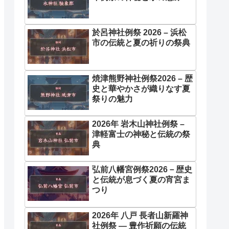
於呂神社例祭 2026 – 浜松
市の伝統と夏の祈りの祭典
焼津熊野神社例祭2026 – 歴
史と華やかさが織りなす夏
祭りの魅力
2026年 岩木山神社例祭 –
津軽富士の神秘と伝統の祭
典
弘前八幡宮例祭2026－歴史
と伝統が息づく夏の宵宮ま
つり
2026年 八戸 長者山新羅神
社例祭 ― 豊作祈願の伝統