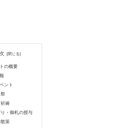
次
トの概要
報
ベント
旦祭
前祈祷
守り・御札の授与
内散策