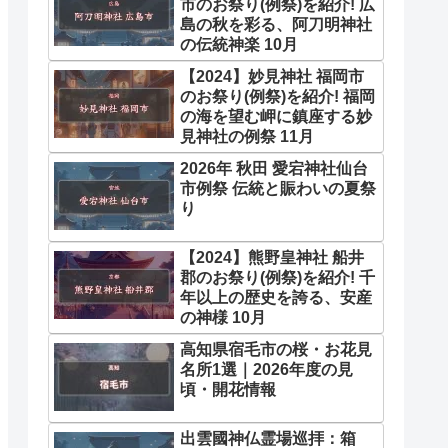
市のお祭り(例祭)を紹介! 広
島の秋を彩る、阿刀明神社
の伝統神楽 10月
【2024】妙見神社 福岡市
のお祭り(例祭)を紹介! 福岡
の海を望む岬に鎮座する妙
見神社の例祭 11月
2026年 秋田 愛宕神社仙台
市例祭 伝統と賑わいの夏祭
り
【2024】熊野皇神社 船井
郡のお祭り(例祭)を紹介! 千
年以上の歴史を誇る、安産
の神様 10月
高知県宿毛市の桜・お花見
名所1選｜2026年度の見
頃・開花情報
出雲國神仏霊場巡拝：箱