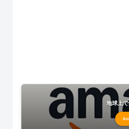
地球上で
Am