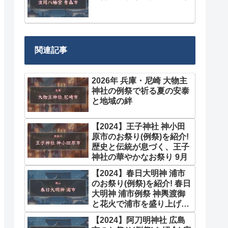
関連記事
2026年 兵庫・尼崎 大物主
神社の例祭で祈る夏の安泰
と地域の絆
【2024】王子神社 神小田
原市のお祭り(例祭)を紹介!
歴史と伝統が息づく、王子
神社の華やかなお祭り 9月
【2024】春日大明神 浦市
のお祭り(例祭)を紹介! 春日
大明神 浦市例祭 神輿渡御
と花火で浦市を盛り上げる
10月
【2024】阿刀明神社 広島