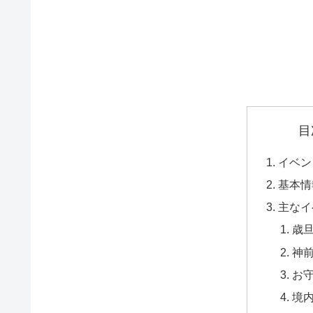
目
イベン
基本情
主なイ
歳
神
お
境