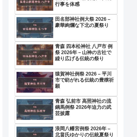
行事を体感
田名部神社例大祭 2026 –
豪華絢爛な下北の夏祭り
青森 四本松神社 八戸市 例
祭 2026年－山神の古社で
繰り広げる伝統の祭り
猿賀神社例祭 2026 – 平川
市で紡がれる伝統の豊穣祈
願
青森 弘前市 高照神社の流
鏑馬例祭 2026年迫力の武
芸披露
浪岡八幡宮例祭 2026年 –
北畠氏ゆかりの伝統夏祭り