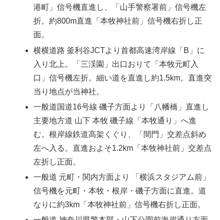
港町」信号機直進し、「山手警察署前」信号機左
折。約800m直進「本牧神社前」信号機右折し正
面。
横横道路 釜利谷JCTより首都高速湾岸線「B」に
入り北上。「三渓園」出口おりて「本牧元町入
口」信号機左折。細い道を直進し約1.5km。直進突
当り地点が当神社。
一般道国道16号線 磯子方面より「八幡橋」直進し
主要地方道 山下 本牧 磯子線「本牧通り」へ進
む。根岸線鉄道高架くぐり、「間門」交差点斜め
左へ入る。直進およそ1.2km「本牧神社前」交差点
左折し正面。
一般道 元町・関内方面より 「横浜スタジアム前」
信号機を元町・本牧・根岸・磯子方面に直進。道
なりに約3km「本牧神社前」信号機右折し正面。
一般道 神奈川県警本部・山下公園前海岸通り方面