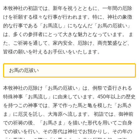
本牧神社の初詣では、新年を祝うとともに、一年間の厄除
けを祈願する様々な行事が行われます。特に、神社の象徴
的な行事である「お馬流し」にちなんだ「お馬の厄祓い」
は、多くの参拝者にとって大きな魅力となっています。 ま
た、ご祈祷を通して、家内安全、厄除け、商売繁盛など、
皆様の願いを叶えるお手伝いをいたします。
お馬の厄祓い
本牧神社の厄除け「お馬の厄祓い」は、例祭で斎行される
特殊神事「お馬流し」に由来しています。450年以上の歴史
を持つこの神事では、茅で作った馬と亀を模した「お馬さ
ま」に厄災を託し、大海原へ流します。 初詣では、御神前
での祈祷の後、「お馬さま」を描いた形代を用いてご自身
での祓いを行い、その形代は神社でお預かりし、その年の