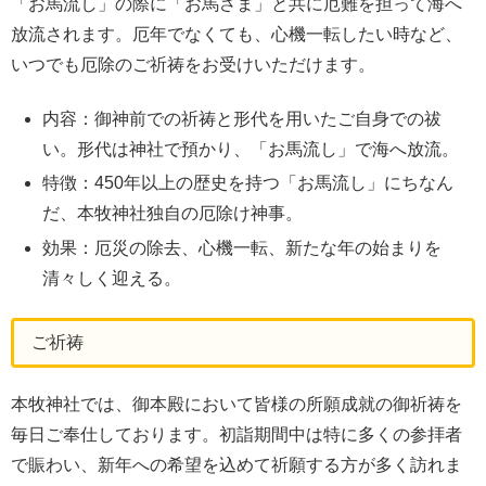
「お馬流し」の際に「お馬さま」と共に厄難を担って海へ
放流されます。厄年でなくても、心機一転したい時など、
いつでも厄除のご祈祷をお受けいただけます。
内容：御神前での祈祷と形代を用いたご自身での祓
い。形代は神社で預かり、「お馬流し」で海へ放流。
特徴：450年以上の歴史を持つ「お馬流し」にちなん
だ、本牧神社独自の厄除け神事。
効果：厄災の除去、心機一転、新たな年の始まりを
清々しく迎える。
ご祈祷
本牧神社では、御本殿において皆様の所願成就の御祈祷を
毎日ご奉仕しております。初詣期間中は特に多くの参拝者
で賑わい、新年への希望を込めて祈願する方が多く訪れま