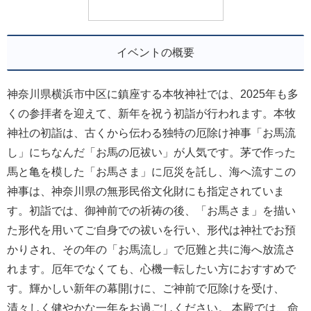
イベントの概要
神奈川県横浜市中区に鎮座する本牧神社では、2025年も多
くの参拝者を迎えて、新年を祝う初詣が行われます。本牧
神社の初詣は、古くから伝わる独特の厄除け神事「お馬流
し」にちなんだ「お馬の厄祓い」が人気です。茅で作った
馬と亀を模した「お馬さま」に厄災を託し、海へ流すこの
神事は、神奈川県の無形民俗文化財にも指定されていま
す。初詣では、御神前での祈祷の後、「お馬さま」を描い
た形代を用いてご自身での祓いを行い、形代は神社でお預
かりされ、その年の「お馬流し」で厄難と共に海へ放流さ
れます。厄年でなくても、心機一転したい方におすすめで
す。輝かしい新年の幕開けに、ご神前で厄除けを受け、
清々しく健やかな一年をお過ごしください。 本殿では、命