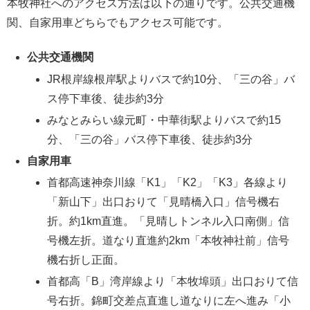
本牧神社へのアクセス方法は以下の通りです。公共交通機
関、自家用車どちらでもアクセス可能です。
公共交通機関
JR根岸線根岸駅よりバスで約10分、「三の谷」バ
ス停下車後、徒歩約3分
みなとみらい線元町・中華街駅よりバスで約15
分、「三の谷」バス停下車後、徒歩約3分
自家用車
首都高速神奈川線「K1」「K2」「K3」各線より
「新山下」出口おりて「見晴橋入口」信号機右
折。約1km直進。「見晴しトンネル入口南側」信
号機左折。道なり直進約2km「本牧神社前」信号
機右折し正面。
首都高「B」湾岸線より「本牧埠頭」出口おりて信
号右折。錦町交差点直進し道なりに左へ進み「小