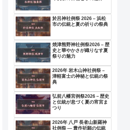
於呂神社例祭 2026 – 浜松
市の伝統と夏の祈りの祭典
焼津熊野神社例祭2026 – 歴
史と華やかさが織りなす夏
祭りの魅力
2026年 岩木山神社例祭 –
津軽富士の神秘と伝統の祭
典
弘前八幡宮例祭2026－歴史
と伝統が息づく夏の宵宮ま
つり
2026年 八戸 長者山新羅神
社例祭 ― 豊作祈願の伝統