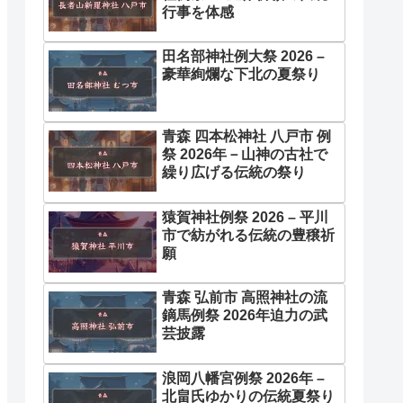
行事を体感
田名部神社例大祭 2026 –
豪華絢爛な下北の夏祭り
青森 四本松神社 八戸市 例
祭 2026年－山神の古社で
繰り広げる伝統の祭り
猿賀神社例祭 2026 – 平川
市で紡がれる伝統の豊穣祈
願
青森 弘前市 高照神社の流
鏑馬例祭 2026年迫力の武
芸披露
浪岡八幡宮例祭 2026年 –
北畠氏ゆかりの伝統夏祭り