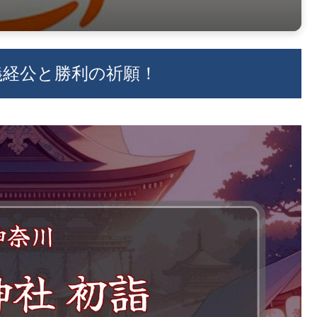
：義経公と勝利の祈願！