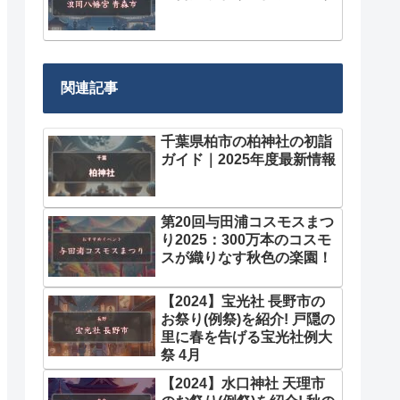
関連記事
千葉県柏市の柏神社の初詣
ガイド｜2025年度最新情報
第20回与田浦コスモスまつ
り2025：300万本のコスモ
スが織りなす秋色の楽園！
【2024】宝光社 長野市の
お祭り(例祭)を紹介! 戸隠の
里に春を告げる宝光社例大
祭 4月
【2024】水口神社 天理市