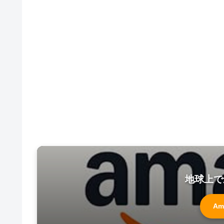
地球上で
Am