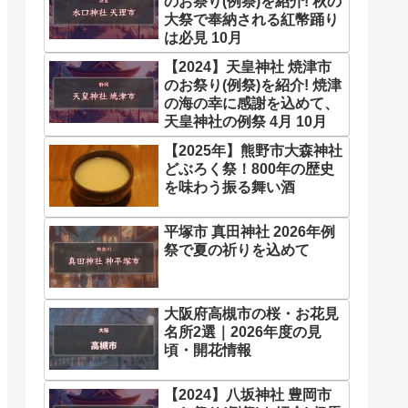
のお祭り(例祭)を紹介! 秋の
大祭で奉納される紅幣踊り
は必見 10月
【2024】天皇神社 焼津市
のお祭り(例祭)を紹介! 焼津
の海の幸に感謝を込めて、
天皇神社の例祭 4月 10月
【2025年】熊野市大森神社
どぶろく祭！800年の歴史
を味わう振る舞い酒
平塚市 真田神社 2026年例
祭で夏の祈りを込めて
大阪府高槻市の桜・お花見
名所2選｜2026年度の見
頃・開花情報
【2024】八坂神社 豊岡市