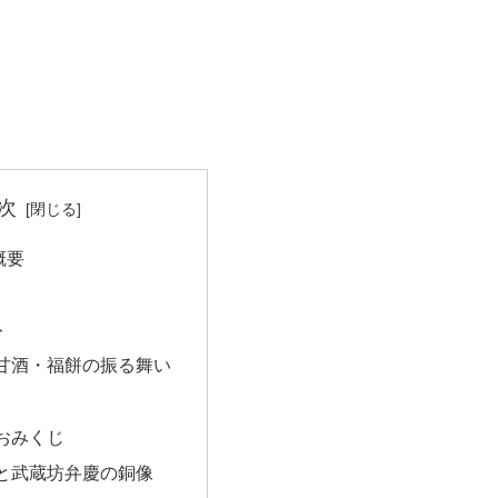
次
概要
ト
甘酒・福餅の振る舞い
おみくじ
と武蔵坊弁慶の銅像