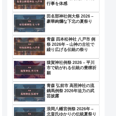
行事を体感
田名部神社例大祭 2026 –
豪華絢爛な下北の夏祭り
青森 四本松神社 八戸市 例
祭 2026年－山神の古社で
繰り広げる伝統の祭り
猿賀神社例祭 2026 – 平川
市で紡がれる伝統の豊穣祈
願
青森 弘前市 高照神社の流
鏑馬例祭 2026年迫力の武
芸披露
浪岡八幡宮例祭 2026年 –
北畠氏ゆかりの伝統夏祭り