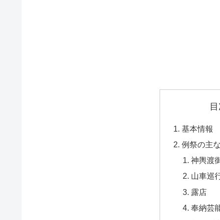
目
基本情報
例祭の主
神輿渡
山車巡
露店
奉納芸