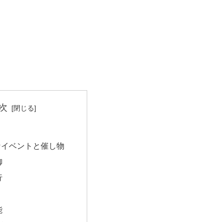
次
なイベントと催し物
御
行
能