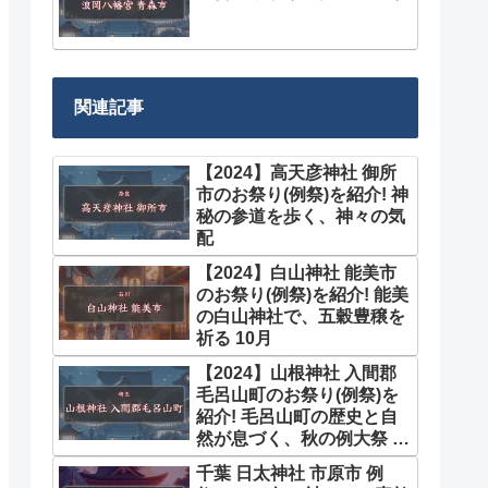
関連記事
【2024】高天彦神社 御所
市のお祭り(例祭)を紹介! 神
秘の参道を歩く、神々の気
配
【2024】白山神社 能美市
のお祭り(例祭)を紹介! 能美
の白山神社で、五穀豊穣を
祈る 10月
【2024】山根神社 入間郡
毛呂山町のお祭り(例祭)を
紹介! 毛呂山町の歴史と自
然が息づく、秋の例大祭 10
月
千葉 日太神社 市原市 例