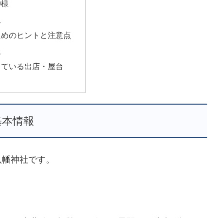
神様
史
ためのヒントと注意点
報
っている出店・屋台
基本情報
八幡神社です。