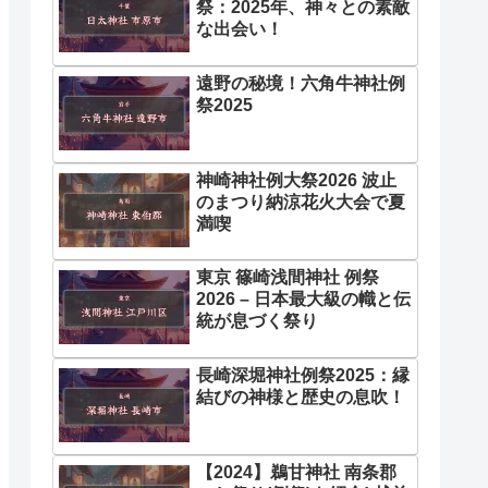
祭：2025年、神々との素敵
な出会い！
遠野の秘境！六角牛神社例
祭2025
神崎神社例大祭2026 波止
のまつり納涼花火大会で夏
満喫
東京 篠崎浅間神社 例祭
2026 – 日本最大級の幟と伝
統が息づく祭り
長崎深堀神社例祭2025：縁
結びの神様と歴史の息吹！
【2024】鵜甘神社 南条郡