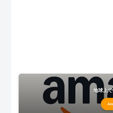
地球上で
Am