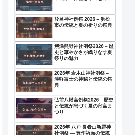
於呂神社例祭 2026 – 浜松
市の伝統と夏の祈りの祭典
焼津熊野神社例祭2026 – 歴
史と華やかさが織りなす夏
祭りの魅力
2026年 岩木山神社例祭 –
津軽富士の神秘と伝統の祭
典
弘前八幡宮例祭2026－歴史
と伝統が息づく夏の宵宮ま
つり
2026年 八戸 長者山新羅神
社例祭 ― 豊作祈願の伝統