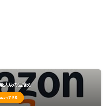
最大級の品揃え
azonで見る