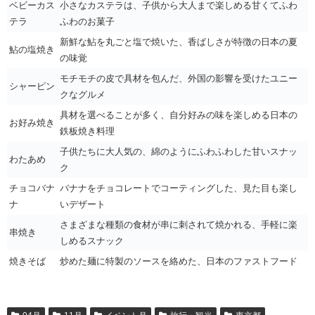
ベビーカス
小さなカステラは、子供から大人まで楽しめる甘くてふわ
テラ
ふわのお菓子
新鮮な鮎を丸ごと塩で焼いた、香ばしさが特徴の日本の夏
鮎の塩焼き
の味覚
モチモチの皮で具材を包んだ、外国の影響を受けたユニー
シャーピン
クなグルメ
具材を選べることが多く、自分好みの味を楽しめる日本の
お好み焼き
鉄板焼き料理
子供たちに大人気の、綿のようにふわふわした甘いスナッ
わたあめ
ク
チョコバナ
バナナをチョコレートでコーティングした、見た目も楽し
ナ
いデザート
さまざまな種類の食材が串に刺されて焼かれる、手軽に楽
串焼き
しめるスナック
焼きそば
炒めた麺に特製のソースを絡めた、日本のファストフード