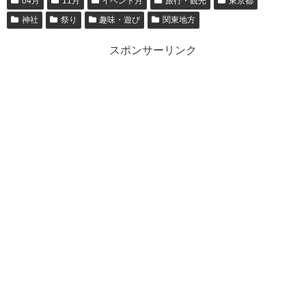
04月
11月
イベント月
旅行・観光
東京都
神社
祭り
趣味・遊び
関東地方
スポンサーリンク