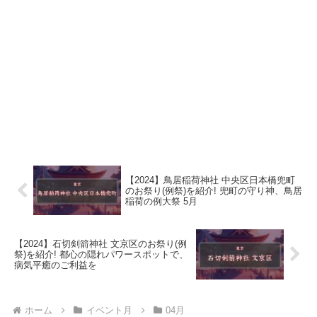
【2024】鳥居稲荷神社 中央区日本橋兜町
のお祭り(例祭)を紹介! 兜町の守り神、鳥居
稲荷の例大祭 5月
【2024】石切剣箭神社 文京区のお祭り(例
祭)を紹介! 都心の隠れパワースポットで、
病気平癒のご利益を
ホーム
イベント月
04月