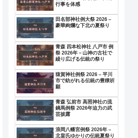
行事を体感
田名部神社例大祭 2026 –
豪華絢爛な下北の夏祭り
青森 四本松神社 八戸市 例
祭 2026年－山神の古社で
繰り広げる伝統の祭り
猿賀神社例祭 2026 – 平川
市で紡がれる伝統の豊穣祈
願
青森 弘前市 高照神社の流
鏑馬例祭 2026年迫力の武
芸披露
浪岡八幡宮例祭 2026年 –
北畠氏ゆかりの伝統夏祭り