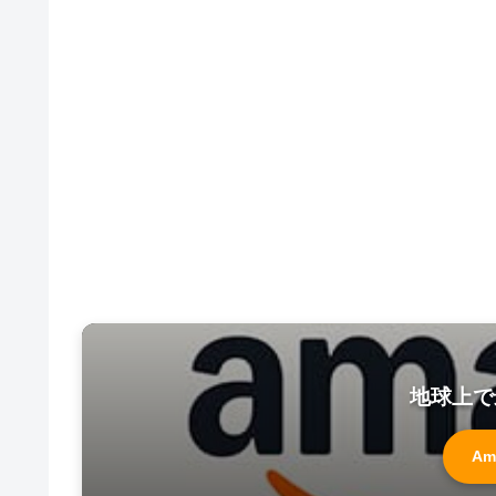
地球上で
Am