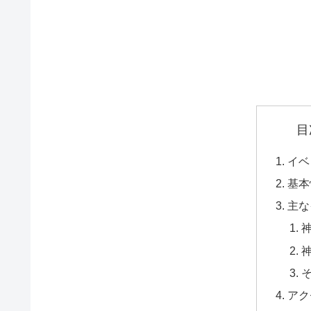
目
イベ
基本
主な
アク