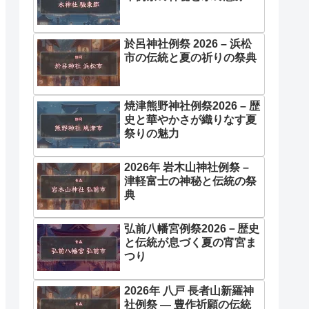
於呂神社例祭 2026 – 浜松
市の伝統と夏の祈りの祭典
焼津熊野神社例祭2026 – 歴
史と華やかさが織りなす夏
祭りの魅力
2026年 岩木山神社例祭 –
津軽富士の神秘と伝統の祭
典
弘前八幡宮例祭2026－歴史
と伝統が息づく夏の宵宮ま
つり
2026年 八戸 長者山新羅神
社例祭 ― 豊作祈願の伝統