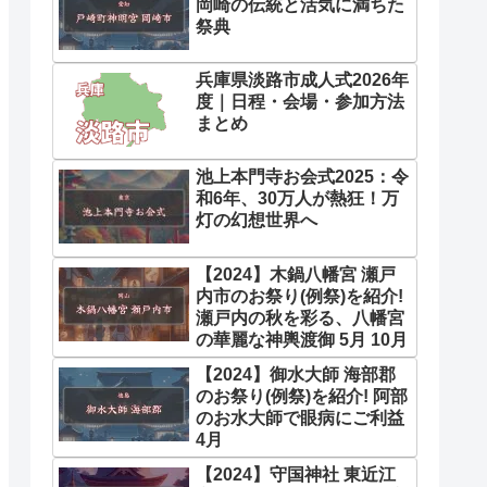
岡崎の伝統と活気に満ちた
祭典
兵庫県淡路市成人式2026年
度｜日程・会場・参加方法
まとめ
池上本門寺お会式2025：令
和6年、30万人が熱狂！万
灯の幻想世界へ
【2024】木鍋八幡宮 瀬戸
内市のお祭り(例祭)を紹介!
瀬戸内の秋を彩る、八幡宮
の華麗な神輿渡御 5月 10月
【2024】御水大師 海部郡
のお祭り(例祭)を紹介! 阿部
のお水大師で眼病にご利益
4月
【2024】守国神社 東近江