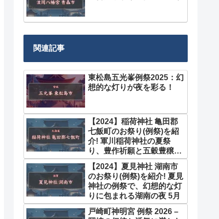
関連記事
東松島五光峯例祭2025：幻
想的な灯りが夜を彩る！
【2024】稲荷神社 亀田郡
七飯町のお祭り(例祭)を紹
介! 軍川稲荷神社の夏祭
り、豊作祈願と五穀豊穣を
願う 8月
【2024】夏見神社 湖南市
のお祭り(例祭)を紹介! 夏見
神社の例祭で、幻想的な灯
りに包まれる湖南の夜 5月
戸崎町神明宮 例祭 2026 –