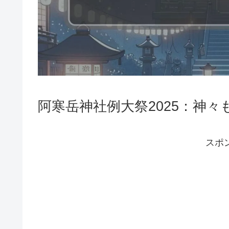
阿寒岳神社例大祭2025：神
スポ