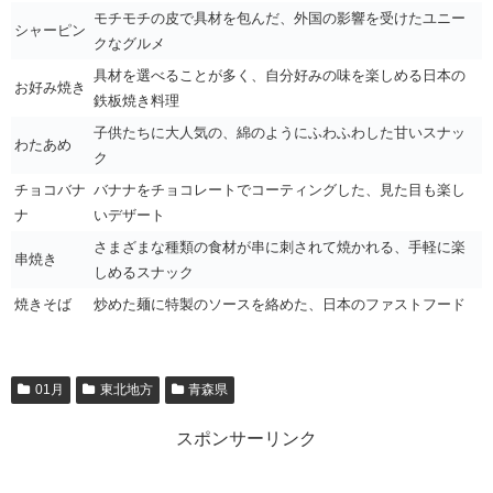
モチモチの皮で具材を包んだ、外国の影響を受けたユニー
シャーピン
クなグルメ
具材を選べることが多く、自分好みの味を楽しめる日本の
お好み焼き
鉄板焼き料理
子供たちに大人気の、綿のようにふわふわした甘いスナッ
わたあめ
ク
チョコバナ
バナナをチョコレートでコーティングした、見た目も楽し
ナ
いデザート
さまざまな種類の食材が串に刺されて焼かれる、手軽に楽
串焼き
しめるスナック
焼きそば
炒めた麺に特製のソースを絡めた、日本のファストフード
01月
東北地方
青森県
スポンサーリンク