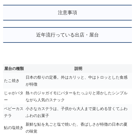
注意事項
近年流行っている出店・屋台
屋台の種類
説明
日本の祭りの定番。外はカリッと、中はトロッとした食感
たこ焼き
が特徴
じゃがバタ
熱々のジャガイモにバターをたっぷりと溶かしたシンプル
ー
ながら人気のスナック
ベビーカス
小さなカステラは、子供から大人まで楽しめる甘くてふわ
テラ
ふわのお菓子
新鮮な鮎を丸ごと塩で焼いた、香ばしさが特徴の日本の夏
鮎の塩焼き
の味覚