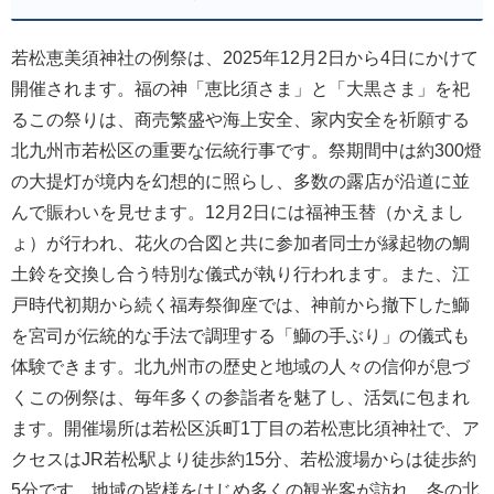
若松恵美須神社の例祭は、2025年12月2日から4日にかけて
開催されます。福の神「恵比須さま」と「大黒さま」を祀
るこの祭りは、商売繁盛や海上安全、家内安全を祈願する
北九州市若松区の重要な伝統行事です。祭期間中は約300燈
の大提灯が境内を幻想的に照らし、多数の露店が沿道に並
んで賑わいを見せます。12月2日には福神玉替（かえまし
ょ）が行われ、花火の合図と共に参加者同士が縁起物の鯛
土鈴を交換し合う特別な儀式が執り行われます。また、江
戸時代初期から続く福寿祭御座では、神前から撤下した鰤
を宮司が伝統的な手法で調理する「鰤の手ぶり」の儀式も
体験できます。北九州市の歴史と地域の人々の信仰が息づ
くこの例祭は、毎年多くの参詣者を魅了し、活気に包まれ
ます。開催場所は若松区浜町1丁目の若松恵比須神社で、ア
クセスはJR若松駅より徒歩約15分、若松渡場からは徒歩約
5分です。地域の皆様をはじめ多くの観光客が訪れ、冬の北