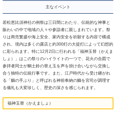
主なイベント
若松恵比須神社の例祭は三日間にわたり、伝統的な神事と
賑わいの中で地域の人々や参詣者に親しまれています。祭
りは商売繁盛や海上安全、家内安全を祈願する内容で構成
され、境内は多くの露店と約300灯の大提灯によって幻想的
に彩られます。特に12月2日に行われる「福神玉替（かえま
しょ）」はこの祭りのハイライトの一つで、花火の合図で
参拝者同士が鯛土鈴の替え玉を声を掛け合いながら交換し
合う独特の伝統行事です。また、江戸時代から受け継がれ
る「鰤の手ぶり」と呼ばれる神前奉納の鰤を宮司が調理す
る儀礼も大変珍しく、歴史の深さを感じられます。
福神玉替（かえましょ）