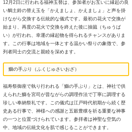
12月2日に行われる福神玉替は、参加者がお互いに縁起の良
い鯛土鈴の替え玉を「かえましょ、かえましょ」と声を掛
けながら交換する伝統的な儀式です。最初の花火で交換が
始まり、再度の花火で交換を終えた後に抽籖（ちゅうば
い）が行われ、幸運の縁起物を得られるチャンスがありま
す。この行事は地域を一体とする温かい祭りの象徴で、参
列者同士の交流と親睦を深めます。
鰤の手ぶり（ふくじゅさいおざ）
福寿祭御座で執り行われる「鰤の手ぶり」とは、神社で供
えられた鰤を宮司が昔ながらの調理作法で丁寧に調理する
珍しい奉納祭礼です。この儀式は江戸時代初期から続く歴
史ある行事で、神様への感謝と五穀豊穣を祈る重要な神事
の一つと位置づけられています。参拝者は神聖な空気の
中、地域の伝統文化を肌で感じることができます。