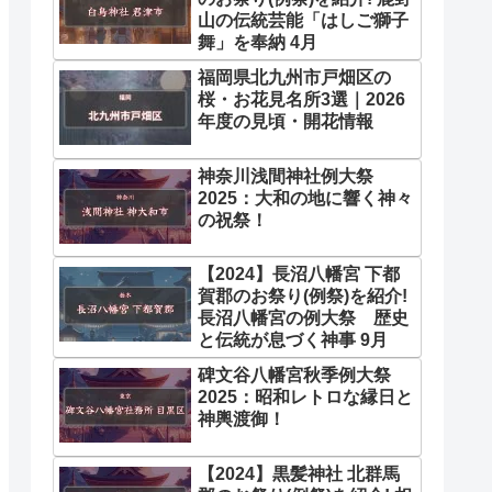
山の伝統芸能「はしご獅子
舞」を奉納 4月
福岡県北九州市戸畑区の
桜・お花見名所3選｜2026
年度の見頃・開花情報
神奈川浅間神社例大祭
2025：大和の地に響く神々
の祝祭！
【2024】長沼八幡宮 下都
賀郡のお祭り(例祭)を紹介!
長沼八幡宮の例大祭 歴史
と伝統が息づく神事 9月
碑文谷八幡宮秋季例大祭
2025：昭和レトロな縁日と
神輿渡御！
【2024】黒髪神社 北群馬