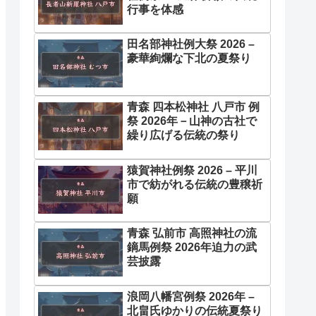
行事を体感
田名部神社例大祭 2026 –
豪華絢爛な下北の夏祭り
青森 四本松神社 八戸市 例
祭 2026年－山神の古社で
繰り広げる伝統の祭り
猿賀神社例祭 2026 – 平川
市で紡がれる伝統の豊穣祈
願
青森 弘前市 高照神社の流
鏑馬例祭 2026年迫力の武
芸披露
浪岡八幡宮例祭 2026年 –
北畠氏ゆかりの伝統夏祭り