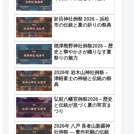
於呂神社例祭 2026 – 浜松
市の伝統と夏の祈りの祭典
焼津熊野神社例祭2026 – 歴
史と華やかさが織りなす夏
祭りの魅力
2026年 岩木山神社例祭 –
津軽富士の神秘と伝統の祭
典
弘前八幡宮例祭2026－歴史
と伝統が息づく夏の宵宮ま
つり
2026年 八戸 長者山新羅神
社例祭 ― 豊作祈願の伝統