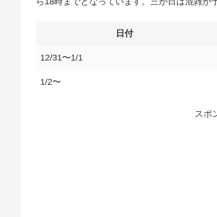
ら18時までとなっています。三が日は混雑が
日付
12/31〜1/1
1/2〜
スポ