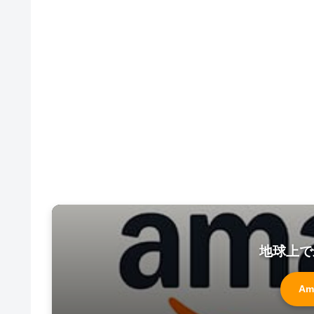
地球上で
Am