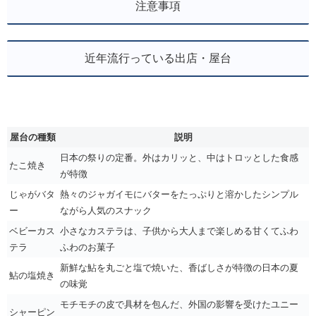
注意事項
近年流行っている出店・屋台
屋台の種類
説明
日本の祭りの定番。外はカリッと、中はトロッとした食感
たこ焼き
が特徴
じゃがバタ
熱々のジャガイモにバターをたっぷりと溶かしたシンプル
ー
ながら人気のスナック
ベビーカス
小さなカステラは、子供から大人まで楽しめる甘くてふわ
テラ
ふわのお菓子
新鮮な鮎を丸ごと塩で焼いた、香ばしさが特徴の日本の夏
鮎の塩焼き
の味覚
モチモチの皮で具材を包んだ、外国の影響を受けたユニー
シャーピン