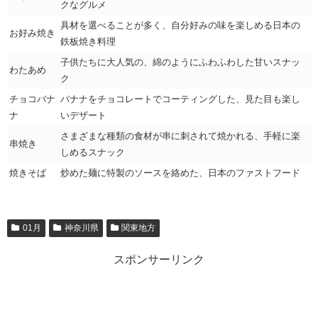
クなグルメ
具材を選べることが多く、自分好みの味を楽しめる日本の
お好み焼き
鉄板焼き料理
子供たちに大人気の、綿のようにふわふわした甘いスナッ
わたあめ
ク
チョコバナ
バナナをチョコレートでコーティングした、見た目も楽し
ナ
いデザート
さまざまな種類の食材が串に刺されて焼かれる、手軽に楽
串焼き
しめるスナック
焼きそば
炒めた麺に特製のソースを絡めた、日本のファストフード
01月
神奈川県
関東地方
スポンサーリンク