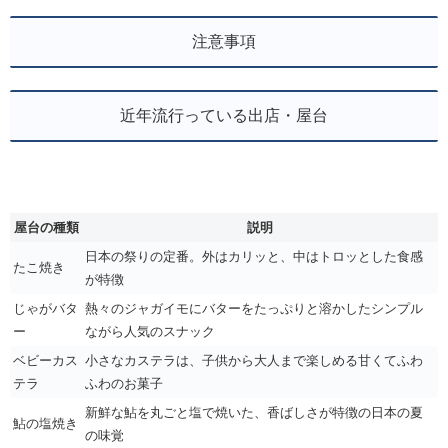
注意事項
近年流行っている出店・屋台
屋台の種類
説明
日本の祭りの定番。外はカリッと、中はトロッとした食感
たこ焼き
が特徴
じゃがバタ
熱々のジャガイモにバターをたっぷりと溶かしたシンプル
ー
ながら人気のスナック
ベビーカス
小さなカステラは、子供から大人まで楽しめる甘くてふわ
テラ
ふわのお菓子
新鮮な鮎を丸ごと塩で焼いた、香ばしさが特徴の日本の夏
鮎の塩焼き
の味覚