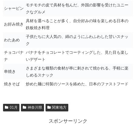
モチモチの皮で具材を包んだ、外国の影響を受けたユニー
シャーピン
クなグルメ
具材を選べることが多く、自分好みの味を楽しめる日本の
お好み焼き
鉄板焼き料理
子供たちに大人気の、綿のようにふわふわした甘いスナッ
わたあめ
ク
チョコバナ
バナナをチョコレートでコーティングした、見た目も楽し
ナ
いデザート
さまざまな種類の食材が串に刺されて焼かれる、手軽に楽
串焼き
しめるスナック
焼きそば
炒めた麺に特製のソースを絡めた、日本のファストフード
01月
神奈川県
関東地方
スポンサーリンク