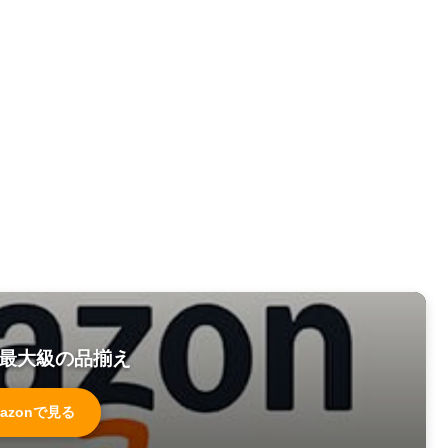
最大級の品揃え
azonで見る