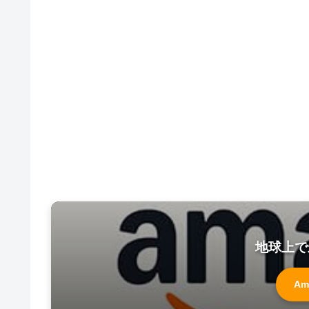
地球上で
Am