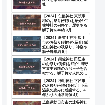
礼
【2024】仁熊神社 東筑摩
郡のお祭り(例祭)を紹介! 仁
熊神社の例祭で、歴史ある
獅子舞を奉納 9月
【2024】飯笠山神社 飯山
市のお祭り(例祭)を紹介! 飯
笠山神社の秋祭り、神楽や
獅子舞奉納 9月
【2024】須佐神社 田辺市
のお祭り(例祭)を紹介! 熊野
古道中辺路の万呂王子を合
祀する、獅子舞が人気の神
社 11月
【2024】神明神社 下呂市
のお祭り(例祭)を紹介! 下呂
温泉の恵みに感謝する、4
年ぶりの通常開催 4月
広島県廿日市市の速谷神社