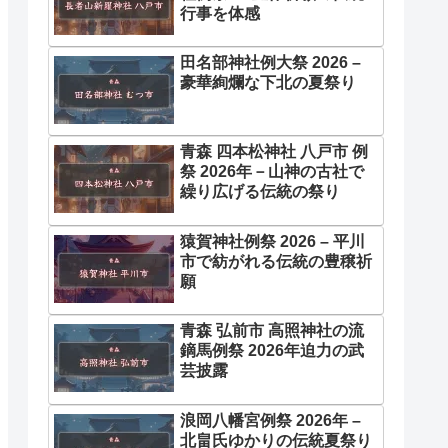
行事を体感
田名部神社例大祭 2026 –
豪華絢爛な下北の夏祭り
青森 四本松神社 八戸市 例
祭 2026年－山神の古社で
繰り広げる伝統の祭り
猿賀神社例祭 2026 – 平川
市で紡がれる伝統の豊穣祈
願
青森 弘前市 高照神社の流
鏑馬例祭 2026年迫力の武
芸披露
浪岡八幡宮例祭 2026年 –
北畠氏ゆかりの伝統夏祭り