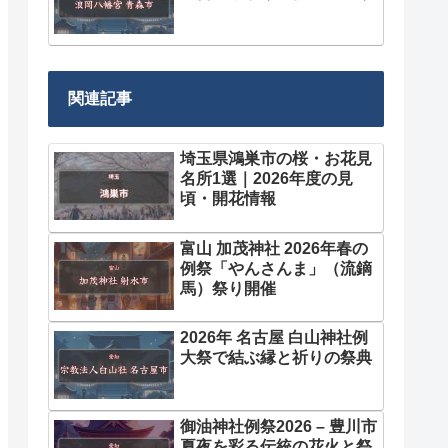
関連記事
埼玉県鴻巣市の桜・お花見
名所1選｜2026年度の見
頃・開花情報
富山 加茂神社 2026年春の
例祭「やんさんま」（流鏑
馬）祭り開催
2026年 名古屋 白山神社例
大祭で結ぶ縁と祈りの祭典
御油神社例祭2026 – 豊川市
夏夜を彩る伝統の花火と祭