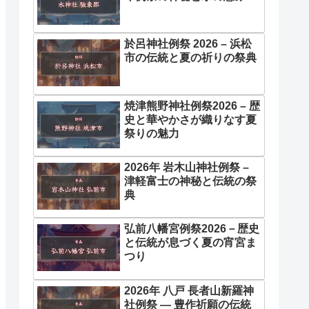
於呂神社例祭 2026 – 浜松
市の伝統と夏の祈りの祭典
焼津熊野神社例祭2026 – 歴
史と華やかさが織りなす夏
祭りの魅力
2026年 岩木山神社例祭 –
津軽富士の神秘と伝統の祭
典
弘前八幡宮例祭2026－歴史
と伝統が息づく夏の宵宮ま
つり
2026年 八戸 長者山新羅神
社例祭 ― 豊作祈願の伝統