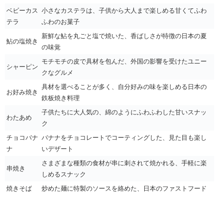
ベビーカス
小さなカステラは、子供から大人まで楽しめる甘くてふわ
テラ
ふわのお菓子
新鮮な鮎を丸ごと塩で焼いた、香ばしさが特徴の日本の夏
鮎の塩焼き
の味覚
モチモチの皮で具材を包んだ、外国の影響を受けたユニー
シャーピン
クなグルメ
具材を選べることが多く、自分好みの味を楽しめる日本の
お好み焼き
鉄板焼き料理
子供たちに大人気の、綿のようにふわふわした甘いスナッ
わたあめ
ク
チョコバナ
バナナをチョコレートでコーティングした、見た目も楽し
ナ
いデザート
さまざまな種類の食材が串に刺されて焼かれる、手軽に楽
串焼き
しめるスナック
焼きそば
炒めた麺に特製のソースを絡めた、日本のファストフード