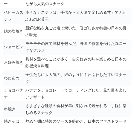
ー
ながら人気のスナック
ベビーカス
小さなカステラは、子供から大人まで楽しめる甘くてふわ
テラ
ふわのお菓子
新鮮な鮎を丸ごと塩で焼いた、香ばしさが特徴の日本の夏
鮎の塩焼き
の味覚
モチモチの皮で具材を包んだ、外国の影響を受けたユニー
シャーピン
クなグルメ
具材を選べることが多く、自分好みの味を楽しめる日本の
お好み焼き
鉄板焼き料理
子供たちに大人気の、綿のようにふわふわした甘いスナッ
わたあめ
ク
チョコバナ
バナナをチョコレートでコーティングした、見た目も楽し
ナ
いデザート
さまざまな種類の食材が串に刺されて焼かれる、手軽に楽
串焼き
しめるスナック
焼きそば
炒めた麺に特製のソースを絡めた、日本のファストフード