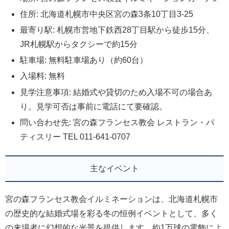
住所: 北海道札幌市中央区宮の森3条10丁目3-25
最寄り駅: 札幌市営地下鉄西28丁目駅から徒歩15分、
JR札幌駅からタクシーで約15分
駐車場: 無料駐車場あり（約60台）
入場料: 無料
見学注意事項: 結婚式や貸切のため入場不可の場合あ
り。見学可否は事前に電話にて要確認。
問い合わせ先: 宮の森フランセス教会 レストラン・パ
ティスリー TEL 011-641-0707
主なイベント
宮の森フランセス教会イルミネーションは、北海道札幌市
の歴史的な結婚式場を彩る冬の恒例イベントとして、多く
の来場者に幻想的な光景を提供します。約1万球の電飾によ