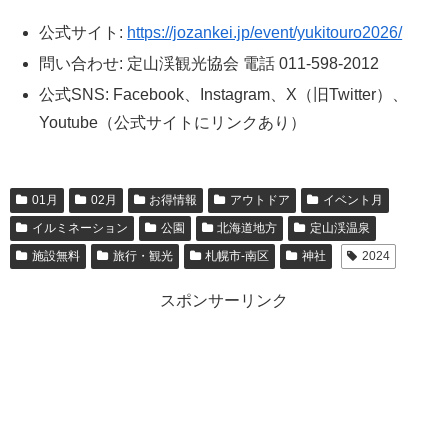
公式サイト:
https://jozankei.jp/event/yukitouro2026/
問い合わせ: 定山渓観光協会 電話 011-598-2012
公式SNS: Facebook、Instagram、X（旧Twitter）、
Youtube（公式サイトにリンクあり）
01月
02月
お得情報
アウトドア
イベント月
イルミネーション
公園
北海道地方
定山渓温泉
施設無料
旅行・観光
札幌市-南区
神社
2024
スポンサーリンク