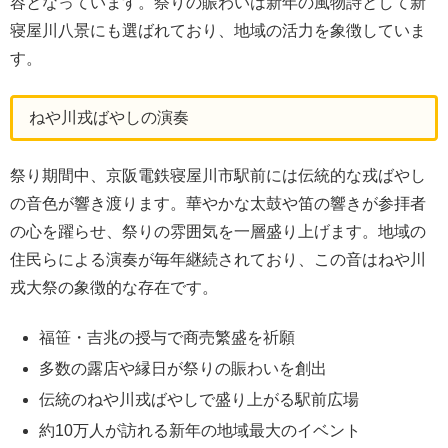
容となっています。祭りの賑わいは新年の風物詩として新
寝屋川八景にも選ばれており、地域の活力を象徴していま
す。
ねや川戎ばやしの演奏
祭り期間中、京阪電鉄寝屋川市駅前には伝統的な戎ばやし
の音色が響き渡ります。華やかな太鼓や笛の響きが参拝者
の心を躍らせ、祭りの雰囲気を一層盛り上げます。地域の
住民らによる演奏が毎年継続されており、この音はねや川
戎大祭の象徴的な存在です。
福笹・吉兆の授与で商売繁盛を祈願
多数の露店や縁日が祭りの賑わいを創出
伝統のねや川戎ばやしで盛り上がる駅前広場
約10万人が訪れる新年の地域最大のイベント