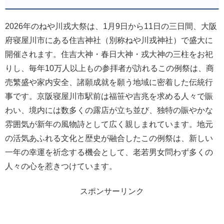
2026年のねや川戎大祭は、1月9日から11日の三日間、大阪
府寝屋川市にある住吉神社（別称ねや川戎神社）で盛大に
開催されます。住吉大神・春日大神・戎大神の三柱をお祀
りし、毎年10万人以上もの参拝者が訪れるこの例祭は、商
売繁盛や家内安全、諸願成就を願う地域に密着した伝統行
事です。京阪寝屋川市駅前は福笹や吉兆を求める人々で賑
わい、境内には数多くの露店が立ち並び、独特の賑やかな
雰囲気が新年の風物詩として広く親しまれています。地元
の活気あふれる文化と歴史が融合したこの例祭は、新しい
一年の幸運を祈念する機会として、老若男女問わず多くの
人々の心を惹きつけています。
スポンサーリンク