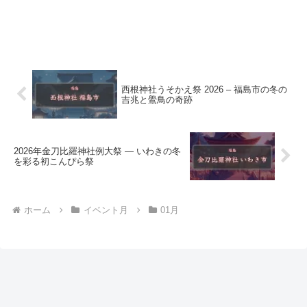
西根神社うそかえ祭 2026 – 福島市の冬の
吉兆と鷽鳥の奇跡
2026年金刀比羅神社例大祭 ― いわきの冬
を彩る初こんぴら祭
ホーム
イベント月
01月