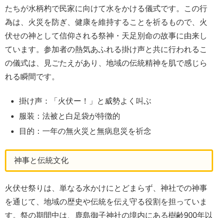
たちが水柄杓で民家に向けて水をかける儀式です。この行
為は、火災を防ぎ、健康を維持することを祈るもので、火
伏せの神として信仰される祭神・天足別命の故事に由来し
ています。参加者の熱気あふれる掛け声と共に行われるこ
の儀式は、見ごたえがあり、地域の伝統精神を肌で感じら
れる瞬間です。
掛け声：「火伏ー！」と威勢よく叫ぶ
服装：法被と白足袋が特徴的
目的：一年の無火災と無病息災を祈念
神事と伝統文化
火伏せ祭りは、単なる水かけにとどまらず、神社での神事
を通じて、地域の歴史や伝統を伝え守る役割を担っていま
す。祭の期間中は、鹿島御子神社の境内にある樹齢900年以