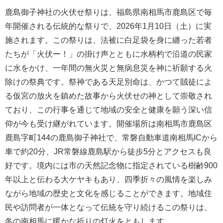
鹿島御子神社の火伏せ祭りは、福島県南相馬市鹿島区で毎
年開催される伝統的な祭りで、2026年1月10日（土）に実
施されます。この祭りは、法被に白足袋を身に纏った若者
たちが「火伏ー！」の掛け声とともに水柄杓で沿道の民家
に水をかけ、一年間の無火災と無病息災を神に祈願する火
除けの祭典です。祭神である天足別命は、かつて賊徒によ
る仮宮の放火を鎮めた故事から火伏せの神として崇敬され
ており、この行事を通じて地域の安全と健康を願う深い信
仰が今も受け継がれています。開催場所は南相馬市鹿島区
鹿島字町144の鹿島御子神社で、常磐自動車道南相馬ICから
車で約20分、JR常磐線鹿島駅から徒歩5分とアクセスも良
好です。境内には市の天然記念物に指定されている樹齢900
年以上と伝わる大ケヤキもあり、四季折々の風情を楽しみ
ながら地域の歴史と文化を感じることができます。地域住
民や訪問者が一体となって伝統を守り続けるこの祭りは、
冬の南相馬に暖かな祈りの灯火をともします。