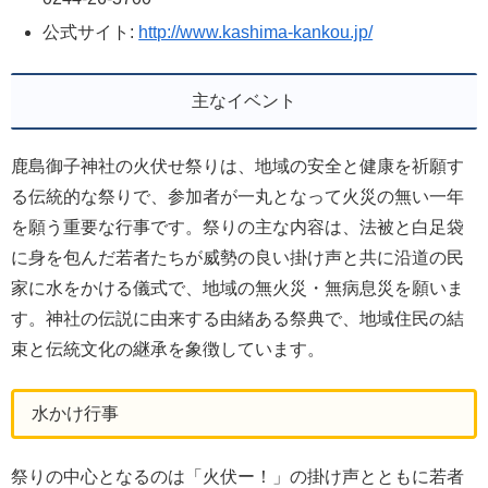
公式サイト:
http://www.kashima-kankou.jp/
主なイベント
鹿島御子神社の火伏せ祭りは、地域の安全と健康を祈願す
る伝統的な祭りで、参加者が一丸となって火災の無い一年
を願う重要な行事です。祭りの主な内容は、法被と白足袋
に身を包んだ若者たちが威勢の良い掛け声と共に沿道の民
家に水をかける儀式で、地域の無火災・無病息災を願いま
す。神社の伝説に由来する由緒ある祭典で、地域住民の結
束と伝統文化の継承を象徴しています。
水かけ行事
祭りの中心となるのは「火伏ー！」の掛け声とともに若者