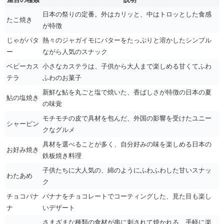
日本の祭りの定番。外はカリッと、中はトロッとした食感
たこ焼き
が特徴
じゃがバタ
熱々のジャガイモにバターをたっぷりと溶かしたシンプル
ー
ながら人気のスナック
ベビーカス
小さなカステラは、子供から大人まで楽しめる甘くてふわ
テラ
ふわのお菓子
新鮮な鮎を丸ごと塩で焼いた、香ばしさが特徴の日本の夏
鮎の塩焼き
の味覚
モチモチの皮で具材を包んだ、外国の影響を受けたユニー
シャーピン
クなグルメ
具材を選べることが多く、自分好みの味を楽しめる日本の
お好み焼き
鉄板焼き料理
子供たちに大人気の、綿のようにふわふわした甘いスナッ
わたあめ
ク
チョコバナ
バナナをチョコレートでコーティングした、見た目も楽し
ナ
いデザート
さまざまな種類の食材が串に刺されて焼かれる、手軽に楽