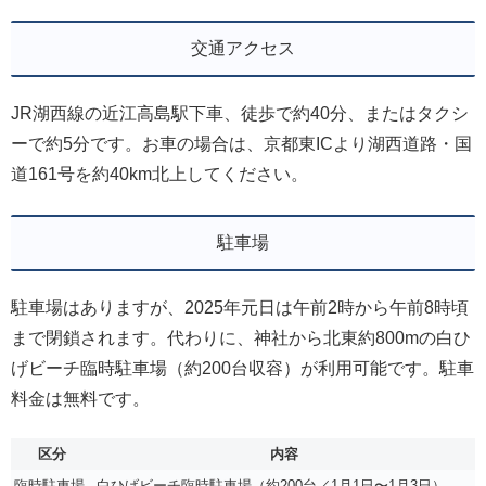
交通アクセス
JR湖西線の近江高島駅下車、徒歩で約40分、またはタクシ
ーで約5分です。お車の場合は、京都東ICより湖西道路・国
道161号を約40km北上してください。
駐車場
駐車場はありますが、2025年元日は午前2時から午前8時頃
まで閉鎖されます。代わりに、神社から北東約800mの白ひ
げビーチ臨時駐車場（約200台収容）が利用可能です。駐車
料金は無料です。
区分
内容
臨時駐車場
白ひげビーチ臨時駐車場（約200台／1月1日〜1月3日）