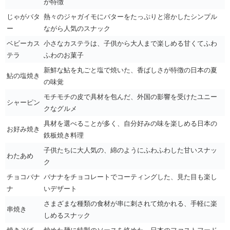
が特徴
じゃがバタ
熱々のジャガイモにバターをたっぷりと溶かしたシンプル
ー
ながら人気のスナック
ベビーカス
小さなカステラは、子供から大人まで楽しめる甘くてふわ
テラ
ふわのお菓子
新鮮な鮎を丸ごと塩で焼いた、香ばしさが特徴の日本の夏
鮎の塩焼き
の味覚
モチモチの皮で具材を包んだ、外国の影響を受けたユニー
シャーピン
クなグルメ
具材を選べることが多く、自分好みの味を楽しめる日本の
お好み焼き
鉄板焼き料理
子供たちに大人気の、綿のようにふわふわした甘いスナッ
わたあめ
ク
チョコバナ
バナナをチョコレートでコーティングした、見た目も楽し
ナ
いデザート
さまざまな種類の食材が串に刺されて焼かれる、手軽に楽
串焼き
しめるスナック