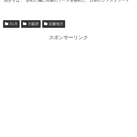
焼きそば
炒めた麺に特製のソースを絡めた、日本のファストフード
01月
大阪府
近畿地方
スポンサーリンク