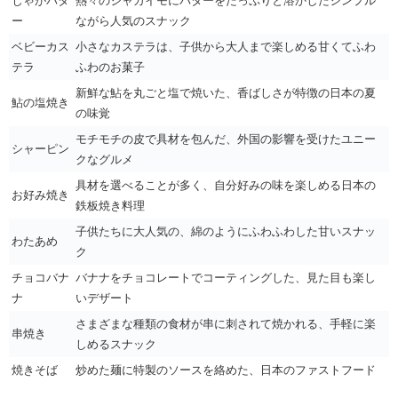
じゃがバタ
熱々のジャガイモにバターをたっぷりと溶かしたシンプル
ー
ながら人気のスナック
ベビーカス
小さなカステラは、子供から大人まで楽しめる甘くてふわ
テラ
ふわのお菓子
新鮮な鮎を丸ごと塩で焼いた、香ばしさが特徴の日本の夏
鮎の塩焼き
の味覚
モチモチの皮で具材を包んだ、外国の影響を受けたユニー
シャーピン
クなグルメ
具材を選べることが多く、自分好みの味を楽しめる日本の
お好み焼き
鉄板焼き料理
子供たちに大人気の、綿のようにふわふわした甘いスナッ
わたあめ
ク
チョコバナ
バナナをチョコレートでコーティングした、見た目も楽し
ナ
いデザート
さまざまな種類の食材が串に刺されて焼かれる、手軽に楽
串焼き
しめるスナック
焼きそば
炒めた麺に特製のソースを絡めた、日本のファストフード