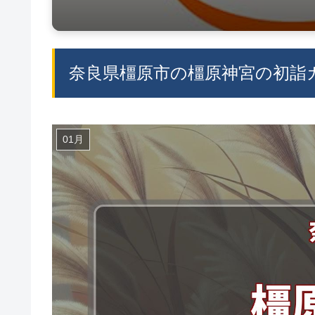
奈良県橿原市の橿原神宮の初詣ガ
01月