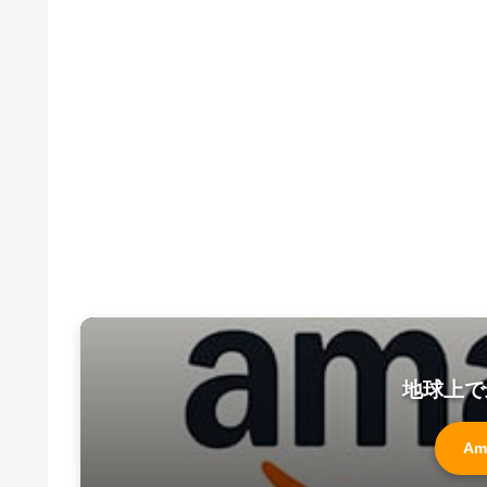
地球上で
Am