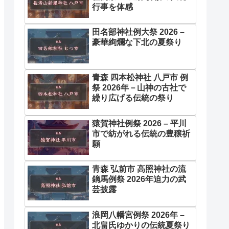
行事を体感
田名部神社例大祭 2026 –
豪華絢爛な下北の夏祭り
青森 四本松神社 八戸市 例
祭 2026年－山神の古社で
繰り広げる伝統の祭り
猿賀神社例祭 2026 – 平川
市で紡がれる伝統の豊穣祈
願
青森 弘前市 高照神社の流
鏑馬例祭 2026年迫力の武
芸披露
浪岡八幡宮例祭 2026年 –
北畠氏ゆかりの伝統夏祭り