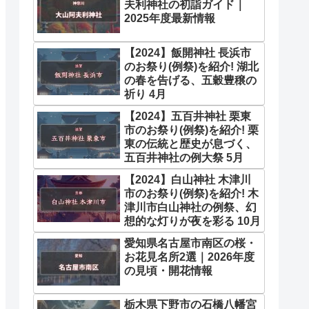
夫利神社の初詣ガイド｜
2025年度最新情報
【2024】飯開神社 長浜市
のお祭り(例祭)を紹介! 湖北
の春を告げる、五穀豊穣の
祈り 4月
【2024】五百井神社 栗東
市のお祭り(例祭)を紹介! 栗
東の伝統と歴史が息づく、
五百井神社の例大祭 5月
【2024】白山神社 木津川
市のお祭り(例祭)を紹介! 木
津川市白山神社の例祭、幻
想的な灯りが夜を彩る 10月
愛知県名古屋市南区の桜・
お花見名所2選｜2026年度
の見頃・開花情報
栃木県下野市の石橋八幡宮