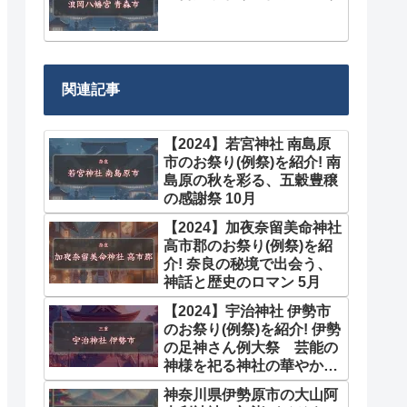
関連記事
【2024】若宮神社 南島原
市のお祭り(例祭)を紹介! 南
島原の秋を彩る、五穀豊穣
の感謝祭 10月
【2024】加夜奈留美命神社
高市郡のお祭り(例祭)を紹
介! 奈良の秘境で出会う、
神話と歴史のロマン 5月
【2024】宇治神社 伊勢市
のお祭り(例祭)を紹介! 伊勢
の足神さん例大祭 芸能の
神様を祀る神社の華やかな
お祭り 10月
神奈川県伊勢原市の大山阿