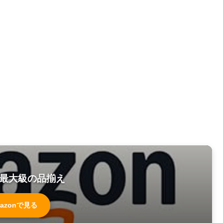
最大級の品揃え
azonで見る