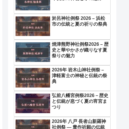
於呂神社例祭 2026 – 浜松
市の伝統と夏の祈りの祭典
焼津熊野神社例祭2026 – 歴
史と華やかさが織りなす夏
祭りの魅力
2026年 岩木山神社例祭 –
津軽富士の神秘と伝統の祭
典
弘前八幡宮例祭2026－歴史
と伝統が息づく夏の宵宮ま
つり
2026年 八戸 長者山新羅神
社例祭 ― 豊作祈願の伝統