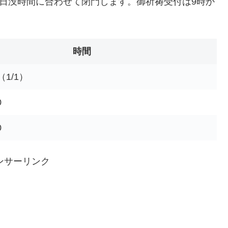
は日没時間に合わせて閉門します。御祈祷受付は9時か
時間
（1/1）
0
0
ンサーリンク