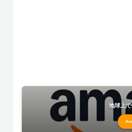
地球上で
Am