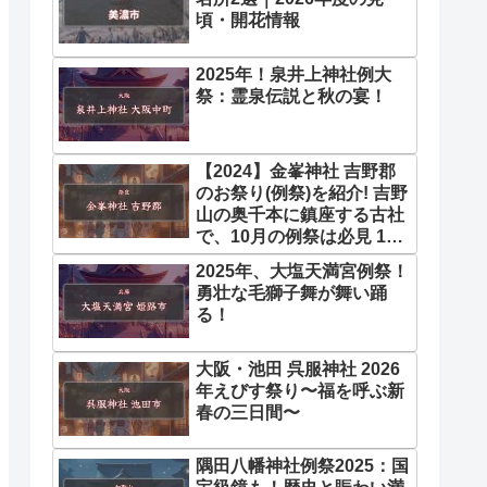
頃・開花情報
2025年！泉井上神社例大
祭：霊泉伝説と秋の宴！
【2024】金峯神社 吉野郡
のお祭り(例祭)を紹介! 吉野
山の奥千本に鎮座する古社
で、10月の例祭は必見 10
月
2025年、大塩天満宮例祭！
勇壮な毛獅子舞が舞い踊
る！
大阪・池田 呉服神社 2026
年えびす祭り〜福を呼ぶ新
春の三日間〜
隅田八幡神社例祭2025：国