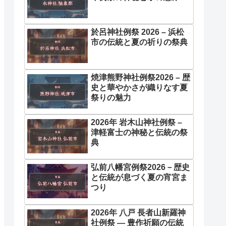
於呂神社例祭 2026 – 浜松
市の伝統と夏の祈りの祭典
焼津熊野神社例祭2026 – 歴
史と華やかさが織りなす夏
祭りの魅力
2026年 岩木山神社例祭 –
津軽富士の神秘と伝統の祭
典
弘前八幡宮例祭2026－歴史
と伝統が息づく夏の宵宮ま
つり
2026年 八戸 長者山新羅神
社例祭 ― 豊作祈願の伝統