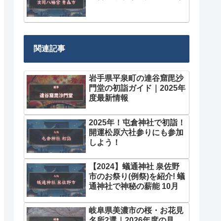
関連記事
岩手県平泉町の達谷窟毘沙
門堂の初詣ガイド｜2025年
度最新情報
2025年！屯倉神社で初詣！
開運松原六社参りにも参加
しよう！
【2024】蟻通神社 泉佐野
市のお祭り(例祭)を紹介! 蟻
通神社で神秘の薪能 10月
岐阜県美濃市の桜・お花見
名所2選｜2026年度の見