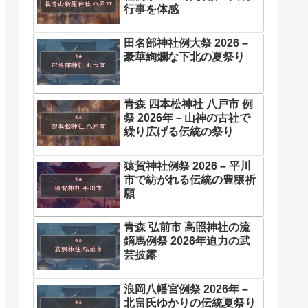
行事を体感
田名部神社例大祭 2026 –
豪華絢爛な下北の夏祭り
青森 四本松神社 八戸市 例
祭 2026年－山神の古社で
繰り広げる伝統の祭り
猿賀神社例祭 2026 – 平川
市で紡がれる伝統の豊穣祈
願
青森 弘前市 高照神社の流
鏑馬例祭 2026年迫力の武
芸披露
浪岡八幡宮例祭 2026年 –
北畠氏ゆかりの伝統夏祭り