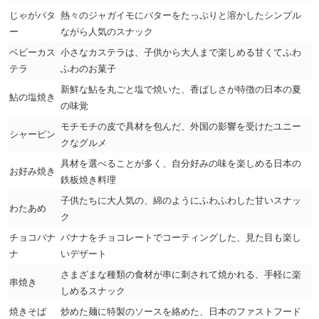
じゃがバタ
熱々のジャガイモにバターをたっぷりと溶かしたシンプル
ー
ながら人気のスナック
ベビーカス
小さなカステラは、子供から大人まで楽しめる甘くてふわ
テラ
ふわのお菓子
新鮮な鮎を丸ごと塩で焼いた、香ばしさが特徴の日本の夏
鮎の塩焼き
の味覚
モチモチの皮で具材を包んだ、外国の影響を受けたユニー
シャーピン
クなグルメ
具材を選べることが多く、自分好みの味を楽しめる日本の
お好み焼き
鉄板焼き料理
子供たちに大人気の、綿のようにふわふわした甘いスナッ
わたあめ
ク
チョコバナ
バナナをチョコレートでコーティングした、見た目も楽し
ナ
いデザート
さまざまな種類の食材が串に刺されて焼かれる、手軽に楽
串焼き
しめるスナック
焼きそば
炒めた麺に特製のソースを絡めた、日本のファストフード