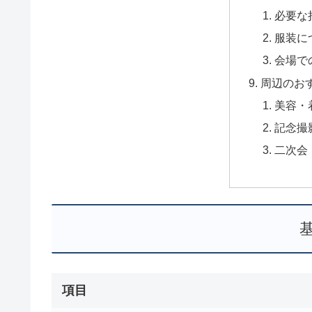
必要な
服装に
会場で
周辺のお
美容・
記念撮
二次会
項目