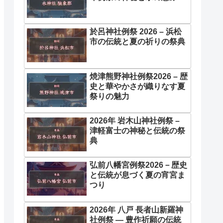
於呂神社例祭 2026 – 浜松
市の伝統と夏の祈りの祭典
焼津熊野神社例祭2026 – 歴
史と華やかさが織りなす夏
祭りの魅力
2026年 岩木山神社例祭 –
津軽富士の神秘と伝統の祭
典
弘前八幡宮例祭2026－歴史
と伝統が息づく夏の宵宮ま
つり
2026年 八戸 長者山新羅神
社例祭 ― 豊作祈願の伝統