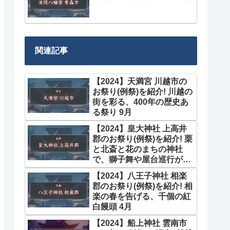
関連記事
【2024】天満宮 川越市の
お祭り(例祭)を紹介! 川越の
街を彩る、400年の歴史あ
る祭り 9月
【2024】皇大神社 上高井
郡のお祭り(例祭)を紹介! 栗
と北斎と花のまちの神社
で、獅子舞や屋台巡行が楽
しめる例祭 10月
【2024】八王子神社 相楽
郡のお祭り(例祭)を紹介! 相
楽の春を告げる、千個の紅
白饅頭 4月
【2024】船上神社 雲南市