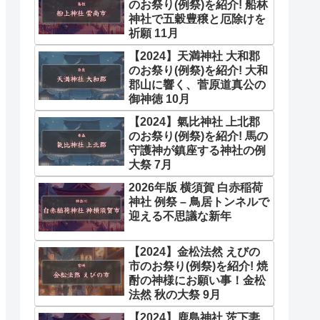
のお祭り(例祭)を紹介! 船林
神社で五穀豊穣と厄除けを
祈願 11月
【2024】天満神社 大和郡
のお祭り(例祭)を紹介! 大和
郡山に響く、菅原道真公の
御神徳 10月
【2024】氣比神社 上北郡
のお祭り(例祭)を紹介! 馬の
守護神が鎮座する神社の例
大祭 7月
2026年版 横須賀 白赤稲荷
神社 例祭 – 鳥居トンネルで
迎える不思議な新年
【2024】金松法然 えびの
市のお祭り(例祭)を紹介! 焼
酎の神様にお願い事！金松
法然 秋の大祭 9月
【2024】鹿島神社 茨下妻