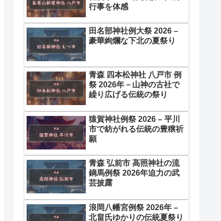
行事を体感
田名部神社例大祭 2026 –
豪華絢爛な下北の夏祭り
青森 四本松神社 八戸市 例
祭 2026年－山神の古社で
繰り広げる伝統の祭り
猿賀神社例祭 2026 – 平川
市で紡がれる伝統の豊穣祈
願
青森 弘前市 高照神社の流
鏑馬例祭 2026年迫力の武
芸披露
浪岡八幡宮例祭 2026年 –
北畠氏ゆかりの伝統夏祭り