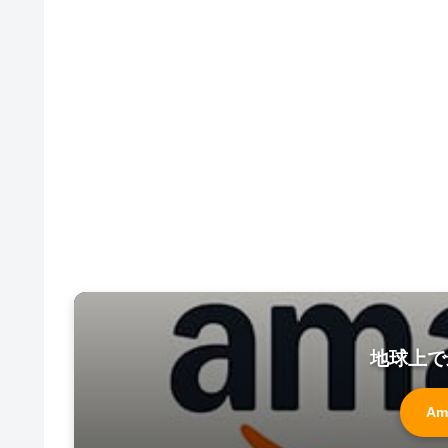
地球上で
Am