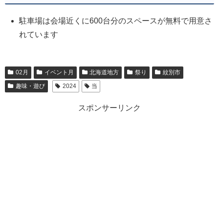
駐車場は会場近くに600台分のスペースが無料で用意さ
れています
02月
イベント月
北海道地方
祭り
紋別市
趣味・遊び
2024
当
スポンサーリンク