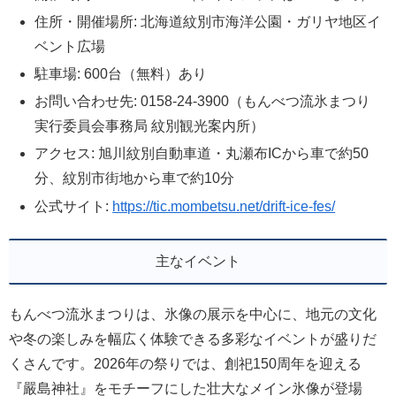
住所・開催場所: 北海道紋別市海洋公園・ガリヤ地区イ
ベント広場
駐車場: 600台（無料）あり
お問い合わせ先: 0158-24-3900（もんべつ流氷まつり
実行委員会事務局 紋別観光案内所）
アクセス: 旭川紋別自動車道・丸瀬布ICから車で約50
分、紋別市街地から車で約10分
公式サイト:
https://tic.mombetsu.net/drift-ice-fes/
主なイベント
もんべつ流氷まつりは、氷像の展示を中心に、地元の文化
や冬の楽しみを幅広く体験できる多彩なイベントが盛りだ
くさんです。2026年の祭りでは、創祀150周年を迎える
『嚴島神社』をモチーフにした壮大なメイン氷像が登場