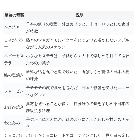
屋台の種類
説明
日本の祭りの定番。外はカリッと、中はトロッとした食感
たこ焼き
が特徴
じゃがバタ
熱々のジャガイモにバターをたっぷりと溶かしたシンプル
ー
ながら人気のスナック
ベビーカス
小さなカステラは、子供から大人まで楽しめる甘くてふわ
テラ
ふわのお菓子
新鮮な鮎を丸ごと塩で焼いた、香ばしさが特徴の日本の夏
鮎の塩焼き
の味覚
モチモチの皮で具材を包んだ、外国の影響を受けたユニー
シャーピン
クなグルメ
具材を選べることが多く、自分好みの味を楽しめる日本の
お好み焼き
鉄板焼き料理
子供たちに大人気の、綿のようにふわふわした甘いスナッ
わたあめ
ク
チョコバナ
バナナをチョコレートでコーティングした、見た目も楽し