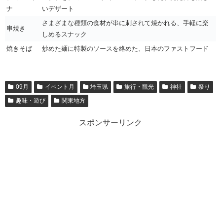
ナ
いデザート
さまざまな種類の食材が串に刺されて焼かれる、手軽に楽
串焼き
しめるスナック
焼きそば
炒めた麺に特製のソースを絡めた、日本のファストフード
09月
イベント月
埼玉県
旅行・観光
神社
祭り
趣味・遊び
関東地方
スポンサーリンク