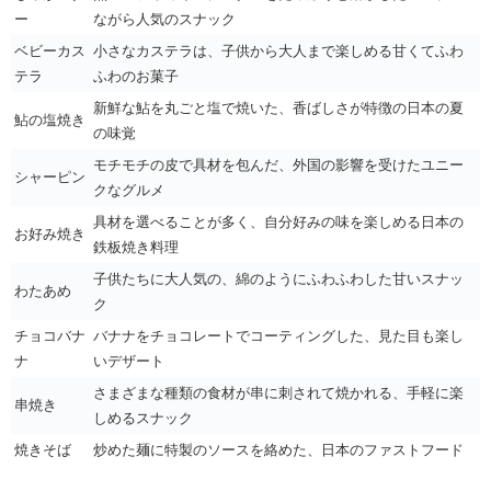
ー
ながら人気のスナック
ベビーカス
小さなカステラは、子供から大人まで楽しめる甘くてふわ
テラ
ふわのお菓子
新鮮な鮎を丸ごと塩で焼いた、香ばしさが特徴の日本の夏
鮎の塩焼き
の味覚
モチモチの皮で具材を包んだ、外国の影響を受けたユニー
シャーピン
クなグルメ
具材を選べることが多く、自分好みの味を楽しめる日本の
お好み焼き
鉄板焼き料理
子供たちに大人気の、綿のようにふわふわした甘いスナッ
わたあめ
ク
チョコバナ
バナナをチョコレートでコーティングした、見た目も楽し
ナ
いデザート
さまざまな種類の食材が串に刺されて焼かれる、手軽に楽
串焼き
しめるスナック
焼きそば
炒めた麺に特製のソースを絡めた、日本のファストフード