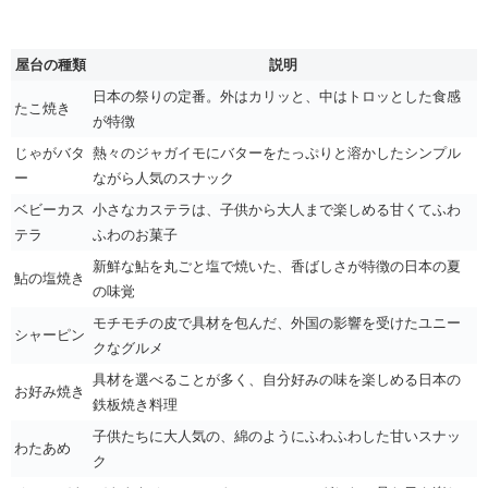
屋台の種類
説明
日本の祭りの定番。外はカリッと、中はトロッとした食感
たこ焼き
が特徴
じゃがバタ
熱々のジャガイモにバターをたっぷりと溶かしたシンプル
ー
ながら人気のスナック
ベビーカス
小さなカステラは、子供から大人まで楽しめる甘くてふわ
テラ
ふわのお菓子
新鮮な鮎を丸ごと塩で焼いた、香ばしさが特徴の日本の夏
鮎の塩焼き
の味覚
モチモチの皮で具材を包んだ、外国の影響を受けたユニー
シャーピン
クなグルメ
具材を選べることが多く、自分好みの味を楽しめる日本の
お好み焼き
鉄板焼き料理
子供たちに大人気の、綿のようにふわふわした甘いスナッ
わたあめ
ク