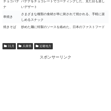
チョコバナ
バナナをチョコレートでコーティングした、見た目も楽し
ナ
いデザート
さまざまな種類の食材が串に刺されて焼かれる、手軽に楽
串焼き
しめるスナック
焼きそば
炒めた麺に特製のソースを絡めた、日本のファストフード
01月
兵庫県
近畿地方
スポンサーリンク