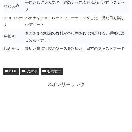
子供たちに大人気の、綿のようにふわふわした甘いスナッ
わたあめ
ク
チョコバナ
バナナをチョコレートでコーティングした、見た目も楽し
ナ
いデザート
さまざまな種類の食材が串に刺されて焼かれる、手軽に楽
串焼き
しめるスナック
焼きそば
炒めた麺に特製のソースを絡めた、日本のファストフード
01月
兵庫県
近畿地方
スポンサーリンク