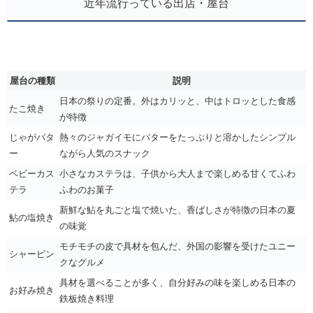
近年流行っている出店・屋台
屋台の種類
説明
日本の祭りの定番。外はカリッと、中はトロッとした食感
たこ焼き
が特徴
じゃがバタ
熱々のジャガイモにバターをたっぷりと溶かしたシンプル
ー
ながら人気のスナック
ベビーカス
小さなカステラは、子供から大人まで楽しめる甘くてふわ
テラ
ふわのお菓子
新鮮な鮎を丸ごと塩で焼いた、香ばしさが特徴の日本の夏
鮎の塩焼き
の味覚
モチモチの皮で具材を包んだ、外国の影響を受けたユニー
シャーピン
クなグルメ
具材を選べることが多く、自分好みの味を楽しめる日本の
お好み焼き
鉄板焼き料理